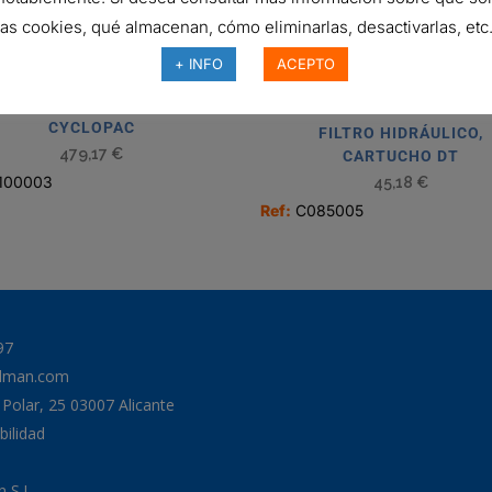
las cookies, qué almacenan, cómo eliminarlas, desactivarlas, etc.
+ INFO
ACEPTO
FILTRO DE AIRE, FWG
CYCLOPAC
FILTRO HIDRÁULICO,
479,17
€
CARTUCHO DT
100003
45,18
€
Ref:
C085005
97
odman.com
a Polar, 25 03007 Alicante
bilidad
 S.L.