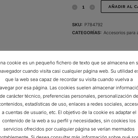
CONJUNTO
AÑADIR AL 
DE
SKU:
P784792
TAPA
CATEGORÍAS:
Accesorios para 
quantity
na cookie es un pequeño fichero de texto que se almacena en 
navegador cuando visita casi cualquier página web. Su utilidad e
que la web sea capaz de recordar su visita cuando vuelva a
avegar por esa página. Las cookies suelen almacenar informaci
de carácter técnico, preferencias personales, personalización d
contenidos, estadísticas de uso, enlaces a redes sociales, acces
a cuentas de usuario, etc. El objetivo de la cookie es adaptar el
485 mm
contenido de la web a su perfil y necesidades, sin cookies los
servicios ofrecidos por cualquier página se verían mermados
notablemente. Si desea consultar más información sobre qué so