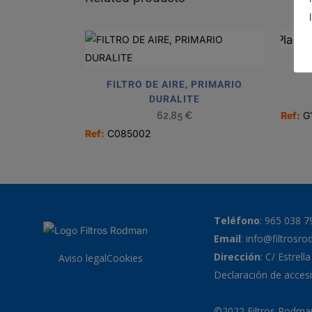
FILTRO DE AIRE, PRIMARIO
DURALITE
Ref:
G
62,85
€
Ref:
C085002
Teléfono
:
965 038 7
Email
:
info@filtrosr
Dirección
: C/ Estrell
Aviso legal
Cookies
Declaración de accesi
©2022 Filtros Rodman