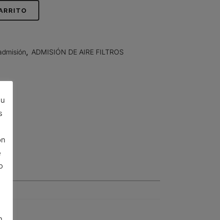
CARRITO
admisión
,
ADMISIÓN DE AIRE FILTROS
su
s
ón
e
o
n