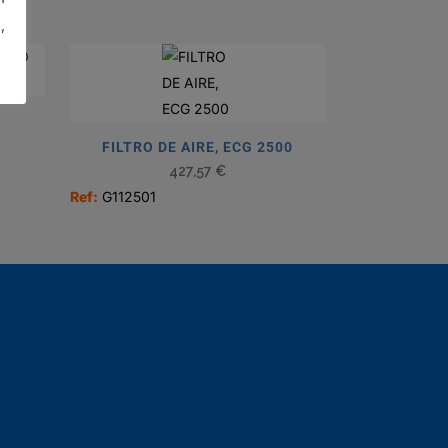
,
FILTRO DE AIRE, ECG 2500
427,57
€
Ref:
G112501