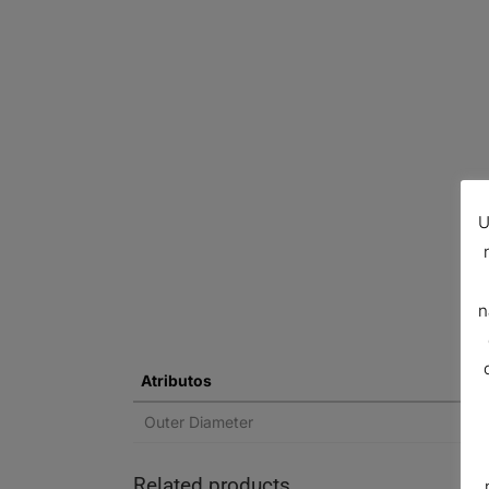
U
n
Atributos
Outer Diameter
Related products