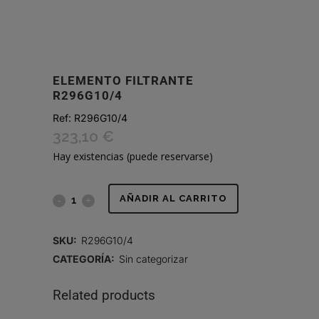
ELEMENTO FILTRANTE
R296G10/4
Ref:
R296G10/4
323,10
€
Hay existencias (puede reservarse)
ELEMENTO
AÑADIR AL CARRITO
FILTRANTE
SKU:
R296G10/4
R296G10/4
CATEGORÍA:
Sin categorizar
quantity
Related products