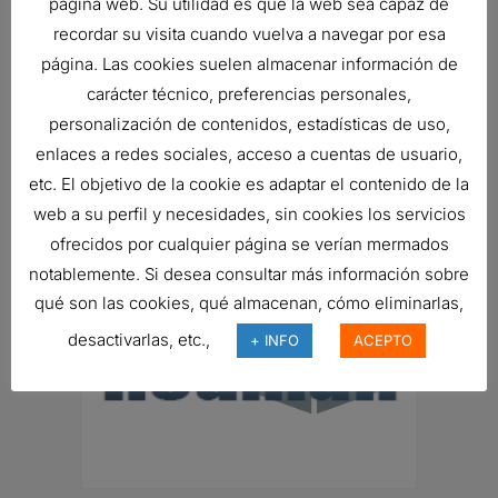
página web. Su utilidad es que la web sea capaz de
Ref:
G042590
recordar su visita cuando vuelva a navegar por esa
página. Las cookies suelen almacenar información de
carácter técnico, preferencias personales,
FILTRO DE AIRE, PSD POWERCORE
personalización de contenidos, estadísticas de uso,
243,22
€
enlaces a redes sociales, acceso a cuentas de usuario,
Ref:
D090101
etc. El objetivo de la cookie es adaptar el contenido de la
web a su perfil y necesidades, sin cookies los servicios
ofrecidos por cualquier página se verían mermados
notablemente. Si desea consultar más información sobre
qué son las cookies, qué almacenan, cómo eliminarlas,
desactivarlas, etc.,
+ INFO
ACEPTO