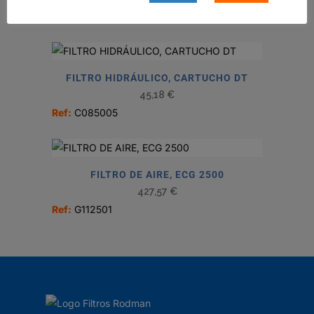
Ref:
B105020
FILTRO HIDRÁULICO, CARTUCHO DT
45,18
€
Ref:
C085005
FILTRO DE AIRE, ECG 2500
427,57
€
Ref:
G112501