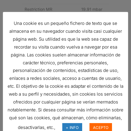
Restriction MR
19.91 mbar
Restriction HR
24.91 mbar
Una cookie es un pequeño fichero de texto que se
almacena en su navegador cuando visita casi cualquier
Family
FHG
página web. Su utilidad es que la web sea capaz de
recordar su visita cuando vuelva a navegar por esa
Related products
página. Las cookies suelen almacenar información de
carácter técnico, preferencias personales,
personalización de contenidos, estadísticas de uso,
FILTRO DONALDSON
enlaces a redes sociales, acceso a cuentas de usuario,
231,30
€
etc. El objetivo de la cookie es adaptar el contenido de la
Ref:
B100121
web a su perfil y necesidades, sin cookies los servicios
ofrecidos por cualquier página se verían mermados
notablemente. Si desea consultar más información sobre
FILTRO DE AIRE, PRIMARIO
qué son las cookies, qué almacenan, cómo eliminarlas,
DURALITE
desactivarlas, etc.,
+ INFO
ACEPTO
131,07
€