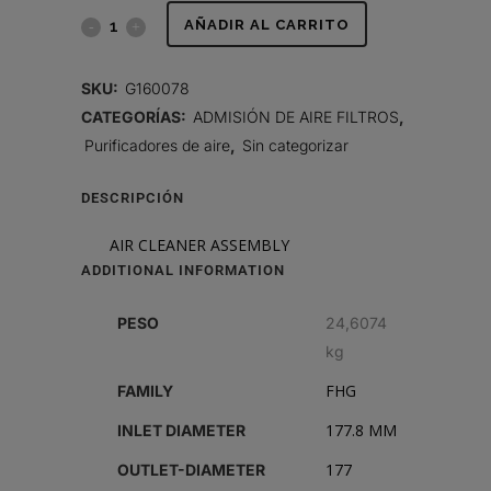
AIR
AÑADIR AL CARRITO
CLEANER
SKU:
G160078
ASSEMBLY
CATEGORÍAS:
ADMISIÓN DE AIRE FILTROS
,
Purificadores de aire
,
Sin categorizar
quantity
DESCRIPCIÓN
AIR CLEANER ASSEMBLY
ADDITIONAL INFORMATION
PESO
24,6074
kg
FHG
FAMILY
177.8 MM
INLET DIAMETER
177
OUTLET-DIAMETER