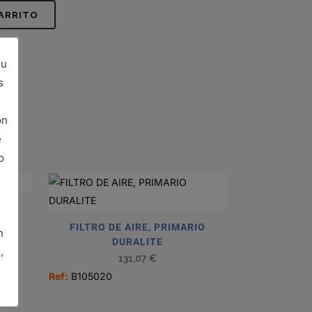
CARRITO
su
s
ón
e
o
FILTRO DE AIRE, PRIMARIO
n
DURALITE
,
131,07
€
Ref:
B105020