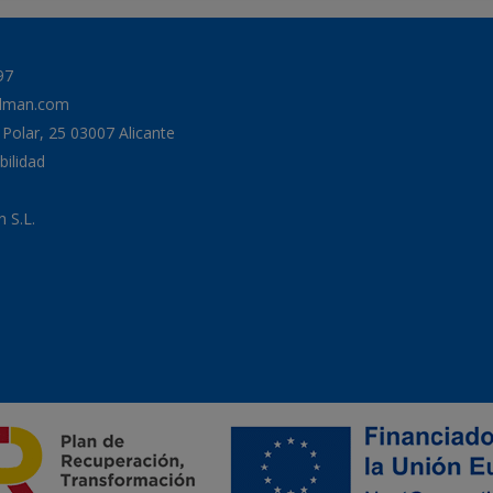
97
odman.com
a Polar, 25 03007 Alicante
bilidad
 S.L.