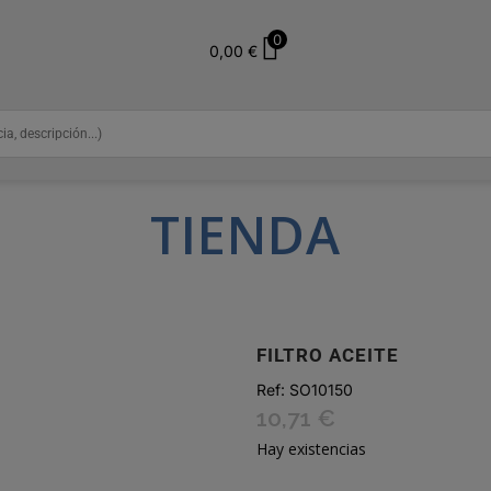
0
0,00
€
TIENDA
FILTRO ACEITE
Ref:
SO10150
10,71
€
Hay existencias