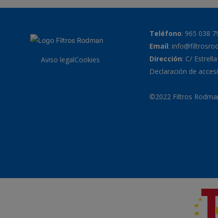
Teléfono
:
965 038 7
Email
:
info@filtrosr
Dirección
: C/ Estrell
Aviso legal
Cookies
Declaración de accesi
©2022 Filtros Rodman