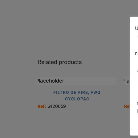
U
n
Related products
FILTRO DE AIRE, FWG
CYCLOPAC
Ref:
G120059
Ref:
G