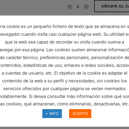
FILTRO
AÑADIR AL 
ACEITE
SKU:
SO10150
na cookie es un pequeño fichero de texto que se almacena en 
quantity
CATEGORÍA:
Sin categorizar
navegador cuando visita casi cualquier página web. Su utilidad e
que la web sea capaz de recordar su visita cuando vuelva a
avegar por esa página. Las cookies suelen almacenar informaci
de carácter técnico, preferencias personales, personalización d
contenidos, estadísticas de uso, enlaces a redes sociales, acces
a cuentas de usuario, etc. El objetivo de la cookie es adaptar el
contenido de la web a su perfil y necesidades, sin cookies los
FILTRO DE AIRE, EPG
FILTRO DE AIRE, FHG
servicios ofrecidos por cualquier página se verían mermados
RADIALSEAL
CYCLOPAC
notablemente. Si desea consultar más información sobre qué so
150144
Ref:
G140323
las cookies, qué almacenan, cómo eliminarlas, desactivarlas, etc.
+ INFO
ACEPTO