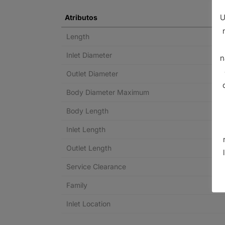
U
Atributos
Length
Inlet Diameter
n
Outlet Diameter
Body Diameter Maximum
Body Length
Inlet Length
Outlet Length
Service Clearance
Family
Inlet Location