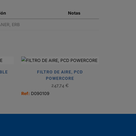
ión
Notas
ANER, ERB
ABLE
FILTRO DE AIRE, PCD
POWERCORE
247,74
€
Ref:
D090109