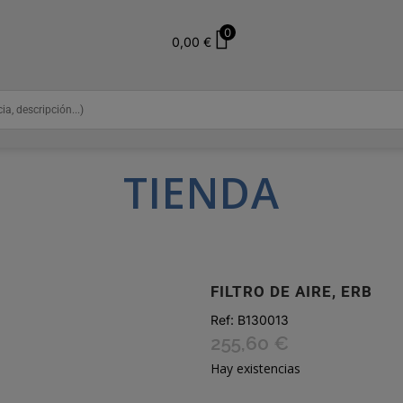
0
0,00
€
TIENDA
FILTRO DE AIRE, ERB
Ref:
B130013
255,60
€
Hay existencias