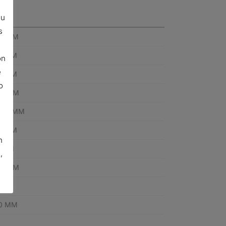
su
s
0 MM
8 MM
ón
e
2 MM
o
0 MM
3.5 MM
5 MM
n
 MM
,
0 MM
B
0 MM