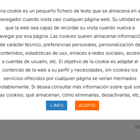
na cookie es un pequeño fichero de texto que se almacena en 
navegador cuando visita casi cualquier página web. Su utilidad e
53
que la web sea capaz de recordar su visita cuando vuelva a
17
avegar por esa página. Las cookies suelen almacenar informaci
de carácter técnico, preferencias personales, personalización d
15
contenidos, estadísticas de uso, enlaces a redes sociales, acces
33
a cuentas de usuario, etc. El objetivo de la cookie es adaptar el
45
contenido de la web a su perfil y necesidades, sin cookies los
servicios ofrecidos por cualquier página se verían mermados
21
notablemente. Si desea consultar más información sobre qué so
58
las cookies, qué almacenan, cómo eliminarlas, desactivarlas, etc.
36
+ INFO
ACEPTO
ER
18