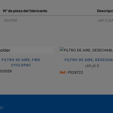
N° de pieza del fabricante
Descripc
020766
AIR CLE
FILTRO DE AIRE, FWG
FILTRO DE AIRE, DESECH
CYCLOPAC
188,36
€
120059
Ref:
P528722
97