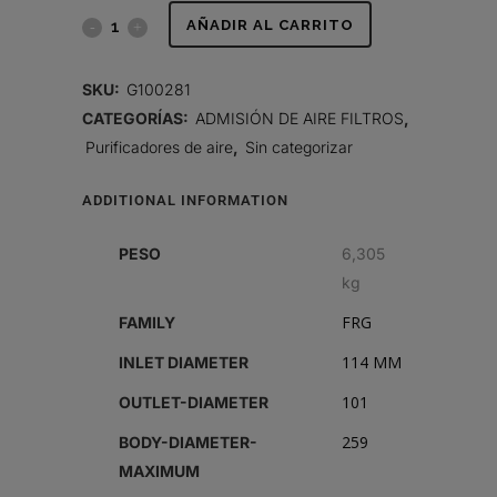
FILTRO
AÑADIR AL CARRITO
DE
SKU:
G100281
AIRE,
CATEGORÍAS:
ADMISIÓN DE AIRE FILTROS
,
Purificadores de aire
,
Sin categorizar
FRG
RADIALSEAL
ADDITIONAL INFORMATION
quantity
PESO
6,305
kg
FRG
FAMILY
114 MM
INLET DIAMETER
101
OUTLET-DIAMETER
259
BODY-DIAMETER-
MAXIMUM