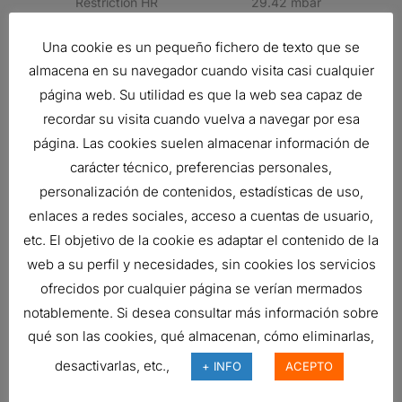
Restriction HR
29.42 mbar
Style
Radialseal
Una cookie es un pequeño fichero de texto que se
Family
FRG
almacena en su navegador cuando visita casi cualquier
página web. Su utilidad es que la web sea capaz de
Related products
recordar su visita cuando vuelva a navegar por esa
página. Las cookies suelen almacenar información de
carácter técnico, preferencias personales,
personalización de contenidos, estadísticas de uso,
FILTRO HIDRÁULICO, CARTUCHO DT
enlaces a redes sociales, acceso a cuentas de usuario,
45,18
€
etc. El objetivo de la cookie es adaptar el contenido de la
Ref:
C085005
web a su perfil y necesidades, sin cookies los servicios
ofrecidos por cualquier página se verían mermados
notablemente. Si desea consultar más información sobre
FILTRO DE AIRE, PRIMARIO
qué son las cookies, qué almacenan, cómo eliminarlas,
DURALITE
desactivarlas, etc.,
+ INFO
ACEPTO
131,07
€
Ref:
B105020