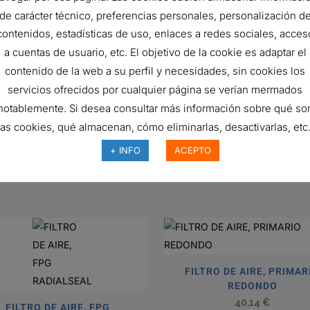
33 mm
de carácter técnico, preferencias personales, personalización d
contenidos, estadísticas de uso, enlaces a redes sociales, acces
Panel
a cuentas de usuario, etc. El objetivo de la cookie es adaptar el
contenido de la web a su perfil y necesidades, sin cookies los
servicios ofrecidos por cualquier página se verían mermados
N° de pieza del fabricante
Descripc
notablemente. Si desea consultar más información sobre qué so
A9068300218
AIR FILT
las cookies, qué almacenan, cómo eliminarlas, desactivarlas, etc.
A9068300218
AIR FILT
+ INFO
ACEPTO
FILTRO DE AIRE, PRIMAR
REDONDO
40,14
€
FILTRO DE AIRE, FPG