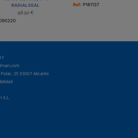
Ref:
P181137
RADIALSEAL
98,92
€
090220
97
odman.com
a Polar, 25 03007 Alicante
bilidad
 S.L.