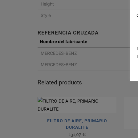
Height
Style
REFERENCIA CRUZADA
Nombre del fabricante
MERCEDES-BENZ
MERCEDES-BENZ
Related products
FILTRO DE AIRE, PRIMARIO
DURALITE
131,07
€