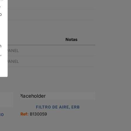
e
o
ión
Notas
n
ER, PANEL
,
ER, PANEL
FILTRO DE AIRE, ERB
Ref:
B130059
IO