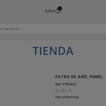
0
0,00
€
TIENDA
FILTRO DE AIRE, PANEL
Ref:
P787452
11,85
€
Hay existencias