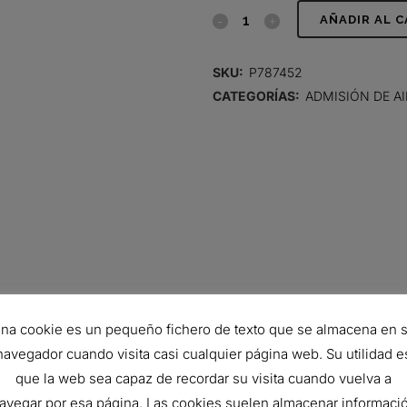
FILTRO
AÑADIR AL 
DE
SKU:
P787452
AIRE,
CATEGORÍAS:
ADMISIÓN DE AI
PANEL
quantity
na cookie es un pequeño fichero de texto que se almacena en 
354 mm
navegador cuando visita casi cualquier página web. Su utilidad e
que la web sea capaz de recordar su visita cuando vuelva a
233 mm
avegar por esa página. Las cookies suelen almacenar informaci