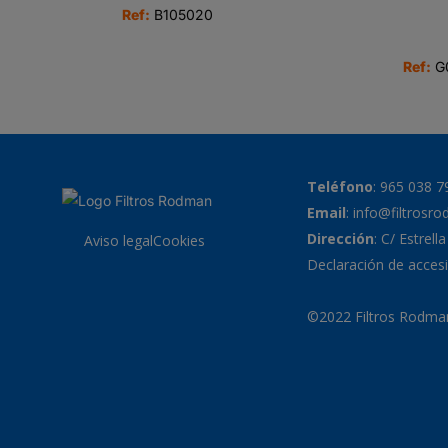
Ref:
B105020
Ref:
G
Teléfono
:
965 038 7
Email
:
info@filtrosr
Dirección
: C/ Estrell
Aviso legal
Cookies
Declaración de accesi
©2022 Filtros Rodman