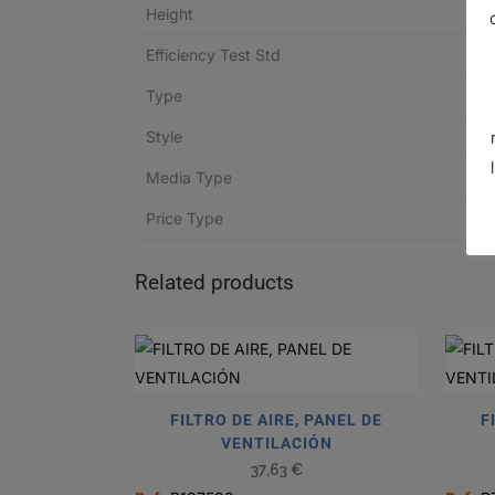
Height
Efficiency Test Std
Type
Style
Media Type
Price Type
Related products
FILTRO DE AIRE, PANEL DE
F
VENTILACIÓN
37,63
€