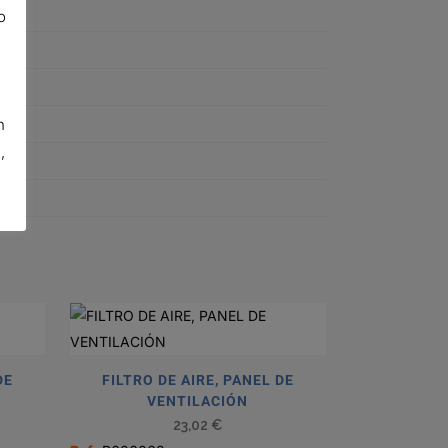
o
n
,
DE
FILTRO DE AIRE, PANEL DE
VENTILACIÓN
23,02
€