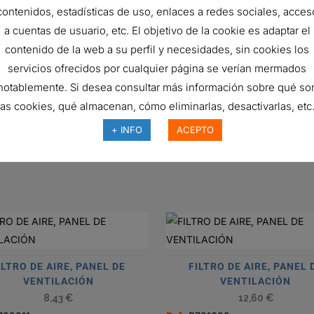
65.4 mm
contenidos, estadísticas de uso, enlaces a redes sociales, acces
a cuentas de usuario, etc. El objetivo de la cookie es adaptar el
ISO 5011
contenido de la web a su perfil y necesidades, sin cookies los
Ventilation
servicios ofrecidos por cualquier página se verían mermados
Panel
notablemente. Si desea consultar más información sobre qué so
las cookies, qué almacenan, cómo eliminarlas, desactivarlas, etc.
Cellulose
+ INFO
ACEPTO
F
ILTRO DE AIRE, PANEL DE
FILTRO DE AIRE, PANEL 
VENTILACIÓN
VENTILACIÓN
8,43
€
12,60
€