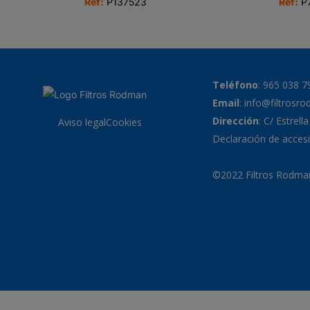
Ref:
P137523
Ref:
P
Teléfono
:
965 038 7
Email
:
info@filtrosr
Dirección
: C/ Estrell
Aviso legal
Cookies
Declaración de accesi
©2022 Filtros Rodman