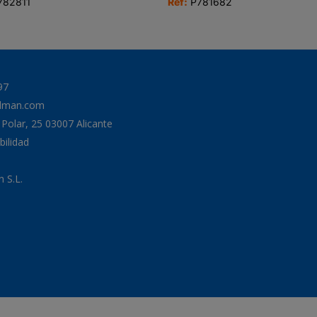
782811
Ref:
P781682
97
odman.com
a Polar, 25 03007 Alicante
bilidad
 S.L.