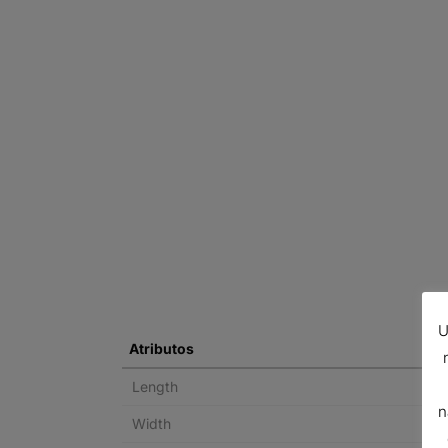
U
Atributos
Length
n
Width