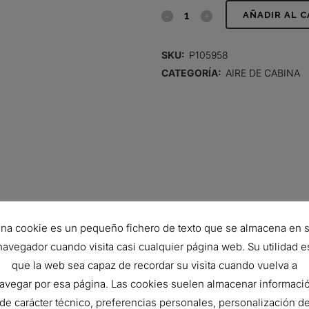
FILTRO
AÑADIR AL 
DE
SKU:
P105958
AIRE,
CATEGORÍA:
AIRE DE CABINA
PANEL
DE
VENTILACIÓN
quantity
na cookie es un pequeño fichero de texto que se almacena en 
navegador cuando visita casi cualquier página web. Su utilidad e
que la web sea capaz de recordar su visita cuando vuelva a
254 mm
avegar por esa página. Las cookies suelen almacenar informaci
254 mm
de carácter técnico, preferencias personales, personalización d