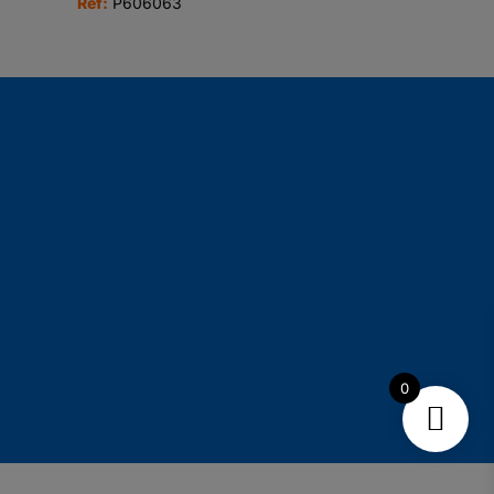
Ref:
P606063
0