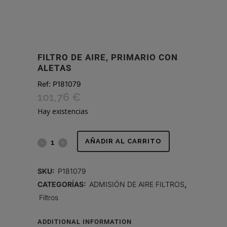
FILTRO DE AIRE, PRIMARIO CON
ALETAS
Ref:
P181079
101,76
€
Hay existencias
FILTRO
AÑADIR AL CARRITO
DE
SKU:
P181079
AIRE,
CATEGORÍAS:
ADMISIÓN DE AIRE FILTROS
,
Filtros
PRIMARIO
CON
ADDITIONAL INFORMATION