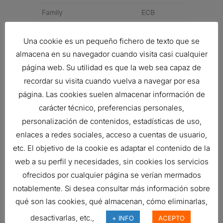
Family
ECB
Type
Primary
Una cookie es un pequeño fichero de texto que se
Style
Round
almacena en su navegador cuando visita casi cualquier
página web. Su utilidad es que la web sea capaz de
Brand
DuraLite™
recordar su visita cuando vuelva a navegar por esa
Media Type
Cellulose
página. Las cookies suelen almacenar información de
Price Type
F
carácter técnico, preferencias personales,
personalización de contenidos, estadísticas de uso,
Related products
enlaces a redes sociales, acceso a cuentas de usuario,
etc. El objetivo de la cookie es adaptar el contenido de la
web a su perfil y necesidades, sin cookies los servicios
ofrecidos por cualquier página se verían mermados
FILTRO DE AIRE, FRG RADIALSEAL
notablemente. Si desea consultar más información sobre
Ref:
G100451
qué son las cookies, qué almacenan, cómo eliminarlas,
desactivarlas, etc.,
+ INFO
ACEPTO