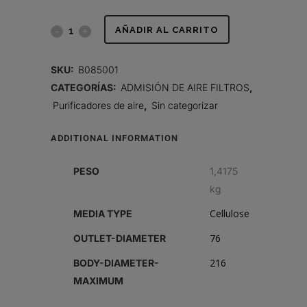
FILTRO
AÑADIR AL CARRITO
DE
SKU:
B085001
AIRE,
CATEGORÍAS:
ADMISIÓN DE AIRE FILTROS
,
Purificadores de aire
,
Sin categorizar
PRIMARIO
DURALITE
ADDITIONAL INFORMATION
quantity
PESO
1,4175
kg
Cellulose
MEDIA TYPE
76
OUTLET-DIAMETER
216
BODY-DIAMETER-
MAXIMUM