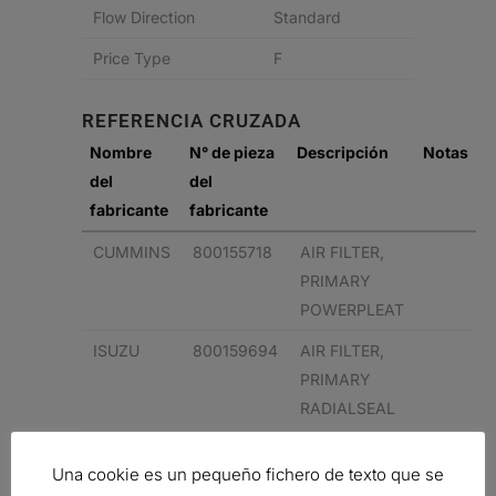
Flow Direction
Standard
Price Type
F
REFERENCIA CRUZADA
Nombre
N° de pieza
Descripción
Notas
del
del
fabricante
fabricante
CUMMINS
800155718
AIR FILTER,
PRIMARY
POWERPLEAT
ISUZU
800159694
AIR FILTER,
PRIMARY
RADIALSEAL
CUMMINS
800159694
AIR FILTER,
Una cookie es un pequeño fichero de texto que se
PRIMARY