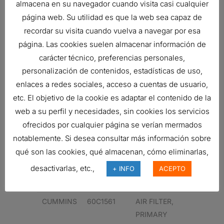
almacena en su navegador cuando visita casi cualquier
RADIALSEAL
página web. Su utilidad es que la web sea capaz de
CUMMINS
60C2470
AIR FILTER,
recordar su visita cuando vuelva a navegar por esa
PRIMARY
página. Las cookies suelen almacenar información de
POWERPLEAT
carácter técnico, preferencias personales,
ISUZU
800155718
AIR FILTER,
personalización de contenidos, estadísticas de uso,
PRIMARY
enlaces a redes sociales, acceso a cuentas de usuario,
POWERPLEAT
etc. El objetivo de la cookie es adaptar el contenido de la
web a su perfil y necesidades, sin cookies los servicios
CUMMINS
60C2470
AIR FILTER,
ofrecidos por cualquier página se verían mermados
PRIMARY
notablemente. Si desea consultar más información sobre
POWERPLEAT
qué son las cookies, qué almacenan, cómo eliminarlas,
CUMMINS
60C1561
AIR FILTER,
desactivarlas, etc.,
+ INFO
ACEPTO
PRIMARY
POWERPLEAT
CUMMINS
60C1561
AIR FILTER,
PRIMARY