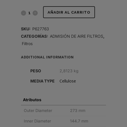
FILTRO
AÑADIR AL CARRITO
DE
SKU:
P627763
AIRE,
CATEGORÍAS:
ADMISIÓN DE AIRE FILTROS
,
Filtros
PRIMARIO
POWERPLEAT
ADDITIONAL INFORMATION
quantity
PESO
2,8123 kg
Cellulose
MEDIA TYPE
Atributos
Outer Diameter
273 mm
Inner Diameter
144.7 mm