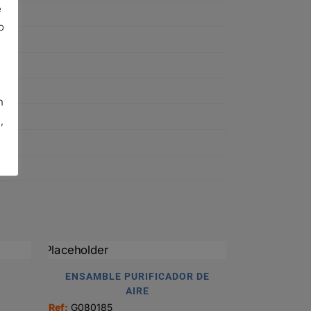
e
o
n
,
ENSAMBLE PURIFICADOR DE
AIRE
Ref:
G080185