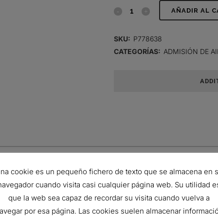
FILTRO
AÑADIR AL 
DE
SKU:
P778638
AIRE,
CATEGORÍAS:
ADMISIÓN DE AI
PRIMARIO
ADDI
RADIALSEAL
quantity
208 mm
na cookie es un pequeño fichero de texto que se almacena en 
106 mm
navegador cuando visita casi cualquier página web. Su utilidad e
369 mm
que la web sea capaz de recordar su visita cuando vuelva a
99.9
avegar por esa página. Las cookies suelen almacenar informaci