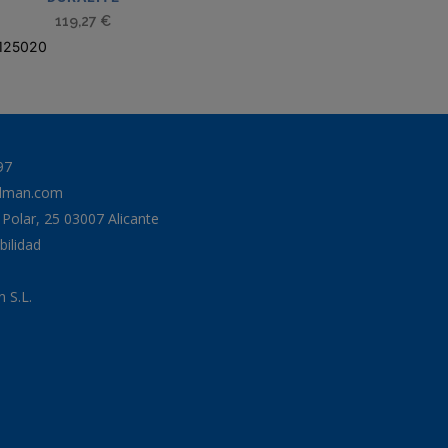
119,27
€
125020
97
odman.com
a Polar, 25 03007 Alicante
bilidad
 S.L.