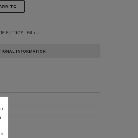
CARRITO
RE FILTROS
,
Filtros
TIONAL INFORMATION
su
s
ón