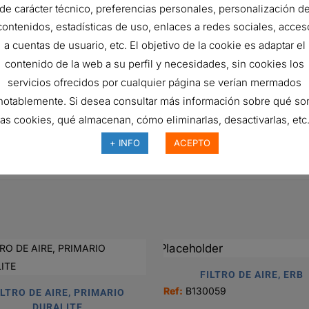
de carácter técnico, preferencias personales, personalización d
ISO 5011
contenidos, estadísticas de uso, enlaces a redes sociales, acces
Primary
a cuentas de usuario, etc. El objetivo de la cookie es adaptar el
contenido de la web a su perfil y necesidades, sin cookies los
Radialseal
servicios ofrecidos por cualquier página se verían mermados
RadialSeal™
notablemente. Si desea consultar más información sobre qué so
Cellulose
las cookies, qué almacenan, cómo eliminarlas, desactivarlas, etc.
Standard
+ INFO
ACEPTO
F
FILTRO DE AIRE, ERB
Ref:
B130059
ILTRO DE AIRE, PRIMARIO
DURALITE