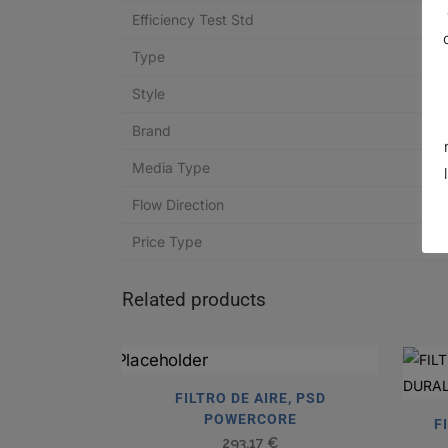
Efficiency Test Std
Type
Style
Brand
Media Type
Flow Direction
Price Type
Related products
FILTRO DE AIRE, PSD
POWERCORE
F
293,17
€