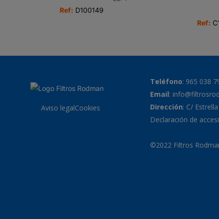
Ref:
D100149
Ref:
C
Teléfono
:
965 038 7
Email
:
info@filtrosr
Dirección
: C/ Estrell
Aviso legal
Cookies
Declaración de accesi
©2022 Filtros Rodman