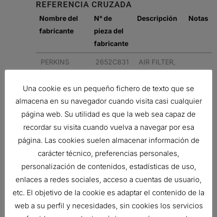
REFERENCIA CRUZADA
Nombre del
N° de
Descripción
Notas
fabricante
pieza del
fabricante
PERKINS
2652C831
AIR FILTER,
PRIMARY
RADIALSEAL
Una cookie es un pequeño fichero de texto que se
almacena en su navegador cuando visita casi cualquier
PERKINS
2652C831
AIR FILTER,
página web. Su utilidad es que la web sea capaz de
PRIMARY
recordar su visita cuando vuelva a navegar por esa
RADIALSEAL
página. Las cookies suelen almacenar información de
CATERPILLAR
2892348
AIR FILTER,
carácter técnico, preferencias personales,
PRIMARY
personalización de contenidos, estadísticas de uso,
RADIALSEAL
enlaces a redes sociales, acceso a cuentas de usuario,
etc. El objetivo de la cookie es adaptar el contenido de la
Related products
web a su perfil y necesidades, sin cookies los servicios