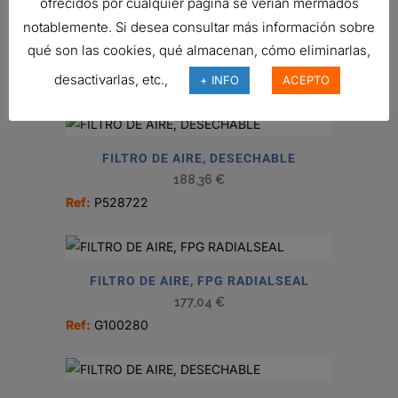
ofrecidos por cualquier página se verían mermados
notablemente. Si desea consultar más información sobre
qué son las cookies, qué almacenan, cómo eliminarlas,
ENSAMBLE PURIFICADOR DE AIRE
desactivarlas, etc.,
Ref:
G080492
+ INFO
ACEPTO
FILTRO DE AIRE, DESECHABLE
188,36
€
Ref:
P528722
FILTRO DE AIRE, FPG RADIALSEAL
177,04
€
Ref:
G100280