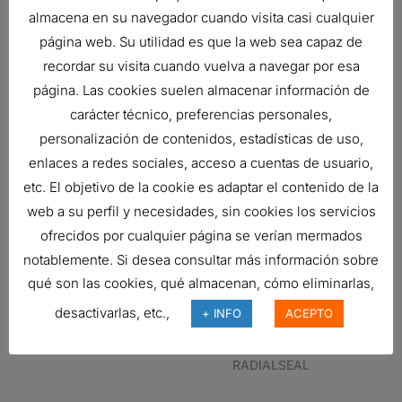
almacena en su navegador cuando visita casi cualquier
PRIMARY
página web. Su utilidad es que la web sea capaz de
RADIALSEAL
recordar su visita cuando vuelva a navegar por esa
IVECO
87704249
AIR FILTER,
página. Las cookies suelen almacenar información de
PRIMARY
carácter técnico, preferencias personales,
RADIALSEAL
personalización de contenidos, estadísticas de uso,
IVECO
87704249
AIR FILTER,
enlaces a redes sociales, acceso a cuentas de usuario,
PRIMARY
etc. El objetivo de la cookie es adaptar el contenido de la
RADIALSEAL
web a su perfil y necesidades, sin cookies los servicios
ofrecidos por cualquier página se verían mermados
IVECO
47135972
AIR FILTER,
notablemente. Si desea consultar más información sobre
PRIMARY
qué son las cookies, qué almacenan, cómo eliminarlas,
RADIALSEAL
desactivarlas, etc.,
+ INFO
ACEPTO
IVECO
47135972
AIR FILTER,
PRIMARY
RADIALSEAL