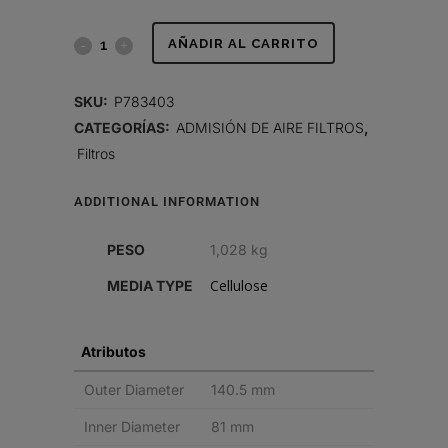
FILTRO
AÑADIR AL CARRITO
DE
SKU:
P783403
AIRE,
CATEGORÍAS:
ADMISIÓN DE AIRE FILTROS
,
Filtros
PRIMARIO
RADIALSEAL
ADDITIONAL INFORMATION
quantity
PESO
1,028 kg
Cellulose
MEDIA TYPE
Atributos
Outer Diameter
140.5 mm
Inner Diameter
81 mm