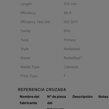
Length
312 mm
Efficiency
99.9
Efficiency Test Std
ISO 5011
Family
EPG
Type
Primary
Style
Radialseal
Brand
RadialSeal™
Media Type
Cellulose
Price Type
F
REFERENCIA CRUZADA
Nombre del
N° de pieza
Descripción
Notas
fabricante
del