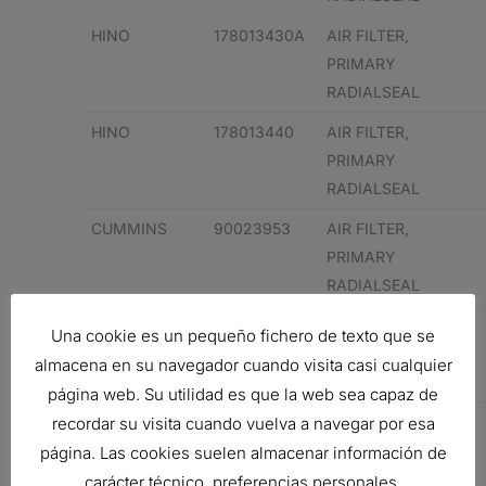
HINO
178013430A
AIR FILTER,
PRIMARY
RADIALSEAL
HINO
178013440
AIR FILTER,
PRIMARY
RADIALSEAL
CUMMINS
90023953
AIR FILTER,
PRIMARY
RADIALSEAL
CUMMINS
90023953
AIR FILTER,
Una cookie es un pequeño fichero de texto que se
PRIMARY
almacena en su navegador cuando visita casi cualquier
RADIALSEAL
página web. Su utilidad es que la web sea capaz de
CATERPILLAR
15619013
AIR FILTER,
recordar su visita cuando vuelva a navegar por esa
PRIMARY
página. Las cookies suelen almacenar información de
RADIALSEAL
carácter técnico, preferencias personales,