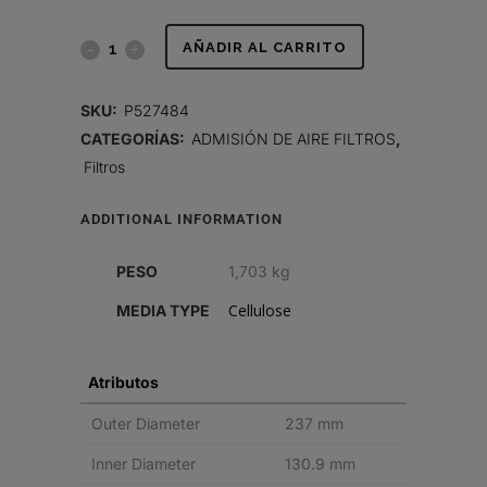
FILTRO
AÑADIR AL CARRITO
DE
SKU:
P527484
AIRE,
CATEGORÍAS:
ADMISIÓN DE AIRE FILTROS
,
Filtros
PRIMARIO
RADIALSEAL
ADDITIONAL INFORMATION
quantity
PESO
1,703 kg
Cellulose
MEDIA TYPE
Atributos
Outer Diameter
237 mm
Inner Diameter
130.9 mm