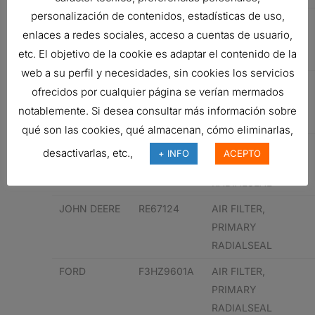
personalización de contenidos, estadísticas de uso,
CUMMINS
DNP527484
AIR FILTER,
enlaces a redes sociales, acceso a cuentas de usuario,
PRIMARY
etc. El objetivo de la cookie es adaptar el contenido de la
RADIALSEAL
web a su perfil y necesidades, sin cookies los servicios
JOHN DEERE
RE67124
AIR FILTER,
ofrecidos por cualquier página se verían mermados
PRIMARY
notablemente. Si desea consultar más información sobre
RADIALSEAL
qué son las cookies, qué almacenan, cómo eliminarlas,
JOHN DEERE
RE34962
AIR FILTER,
desactivarlas, etc.,
+ INFO
ACEPTO
PRIMARY
RADIALSEAL
JOHN DEERE
RE67124
AIR FILTER,
PRIMARY
RADIALSEAL
FORD
F3HZ9601A
AIR FILTER,
PRIMARY
RADIALSEAL