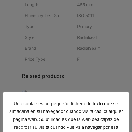
Length
465 mm
Efficiency Test Std
ISO 5011
Type
Primary
Style
Radialseal
Brand
RadialSeal™
Price Type
F
Related products
Una cookie es un pequeño fichero de texto que se
FILTRO DE AIRE, FPG RADIALSEAL
almacena en su navegador cuando visita casi cualquier
98,92
€
página web. Su utilidad es que la web sea capaz de
Ref:
G090220
recordar su visita cuando vuelva a navegar por esa