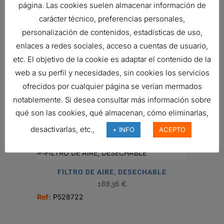
página. Las cookies suelen almacenar información de
carácter técnico, preferencias personales,
AIR FILTER, PRIMARY ROUND
personalización de contenidos, estadísticas de uso,
66,05
€
enlaces a redes sociales, acceso a cuentas de usuario,
Ref:
P956815
etc. El objetivo de la cookie es adaptar el contenido de la
web a su perfil y necesidades, sin cookies los servicios
ofrecidos por cualquier página se verían mermados
FILTRO DE AIRE, PRIMARIO
notablemente. Si desea consultar más información sobre
DURALITE
qué son las cookies, qué almacenan, cómo eliminarlas,
51,31
€
Ref:
B085001
desactivarlas, etc.,
+ INFO
ACEPTO
FILTRO DE AIRE, DESECHABLE
188,36
€
Ref:
P528722