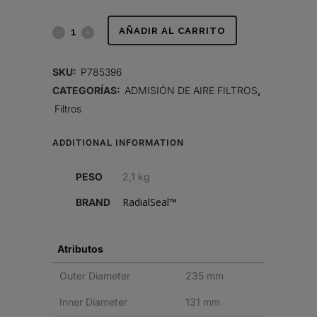
FILTRO
AÑADIR AL CARRITO
DE
SKU:
P785396
AIRE,
CATEGORÍAS:
ADMISIÓN DE AIRE FILTROS
,
Filtros
PRIMARIO
RADIALSEAL
ADDITIONAL INFORMATION
quantity
PESO
2,1 kg
RadialSeal™
BRAND
Atributos
Outer Diameter
235 mm
Inner Diameter
131 mm