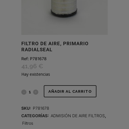
FILTRO DE AIRE, PRIMARIO
RADIALSEAL
Ref:
P781678
41,96
€
Hay existencias
FILTRO
AÑADIR AL CARRITO
DE
SKU:
P781678
AIRE,
CATEGORÍAS:
ADMISIÓN DE AIRE FILTROS
,
Filtros
PRIMARIO