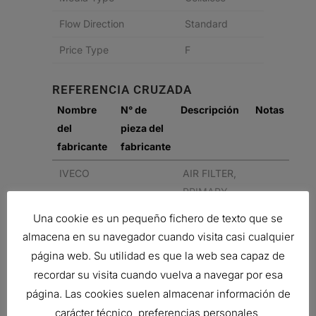
Flow Direction
Standard
Price Type
F
REFERENCIA CRUZADA
Nombre
N° de
Descripción
Notas
del
pieza del
fabricante
fabricante
IVECO
AIR FILTER,
PRIMARY
RADIALSEAL
Una cookie es un pequeño fichero de texto que se
CUMMINS
187471A1
AIR FILTER,
almacena en su navegador cuando visita casi cualquier
PRIMARY
página web. Su utilidad es que la web sea capaz de
RADIALSEAL
recordar su visita cuando vuelva a navegar por esa
página. Las cookies suelen almacenar información de
CUMMINS
187471A1
AIR FILTER,
carácter técnico, preferencias personales,