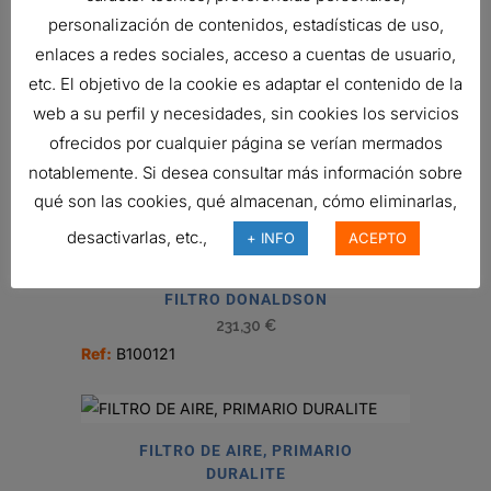
PRIMARY
personalización de contenidos, estadísticas de uso,
RADIALSEAL
enlaces a redes sociales, acceso a cuentas de usuario,
IVECO
AIR FILTER,
etc. El objetivo de la cookie es adaptar el contenido de la
PRIMARY
web a su perfil y necesidades, sin cookies los servicios
RADIALSEAL
ofrecidos por cualquier página se verían mermados
notablemente. Si desea consultar más información sobre
Related products
qué son las cookies, qué almacenan, cómo eliminarlas,
desactivarlas, etc.,
+ INFO
ACEPTO
FILTRO DONALDSON
231,30
€
Ref:
B100121
FILTRO DE AIRE, PRIMARIO
DURALITE