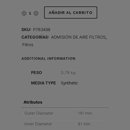
FILTRO
AÑADIR AL CARRITO
DE
SKU:
P783498
AIRE,
CATEGORÍAS:
ADMISIÓN DE AIRE FILTROS
,
Filtros
PRIMARIO
REDONDO
ADDITIONAL INFORMATION
quantity
PESO
0,79 kg
Synthetic
MEDIA TYPE
Atributos
Outer Diameter
141 mm
Inner Diameter
81 mm