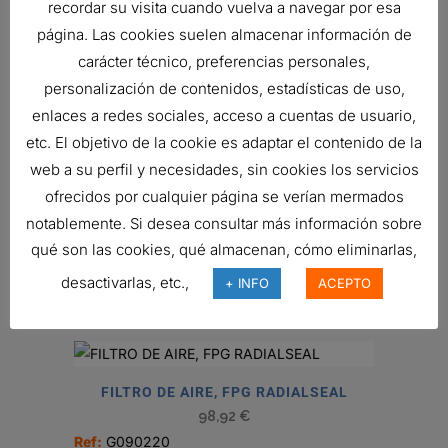
Ref:
G070019
recordar su visita cuando vuelva a navegar por esa
página. Las cookies suelen almacenar información de
carácter técnico, preferencias personales,
personalización de contenidos, estadísticas de uso,
FILTRO DE AIRE, FWG CYCLOPAC
enlaces a redes sociales, acceso a cuentas de usuario,
479,17
€
etc. El objetivo de la cookie es adaptar el contenido de la
Ref:
G100003
web a su perfil y necesidades, sin cookies los servicios
ofrecidos por cualquier página se verían mermados
notablemente. Si desea consultar más información sobre
FILTRO DE AIRE, PRIMARIO
qué son las cookies, qué almacenan, cómo eliminarlas,
REDONDO
40,14
€
desactivarlas, etc.,
+ INFO
ACEPTO
Ref:
P181137
FILTRO DE AIRE, FPG RADIALSEAL
98,92
€
Ref:
G090220