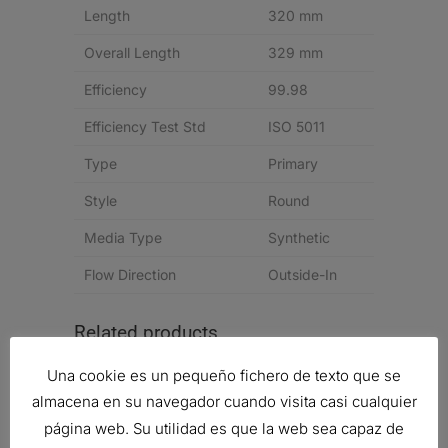
Length
320 mm
Overall Length
329 mm
Efficiency
99.98
Efficiency Test Std
ISO 5011
Type
Primary
Style
Round
Media Type
Synthetic
Flow Direction
Outside-In
Related products
Una cookie es un pequeño fichero de texto que se
almacena en su navegador cuando visita casi cualquier
página web. Su utilidad es que la web sea capaz de
FILTRO DE AIRE, FPG RADIALSEAL