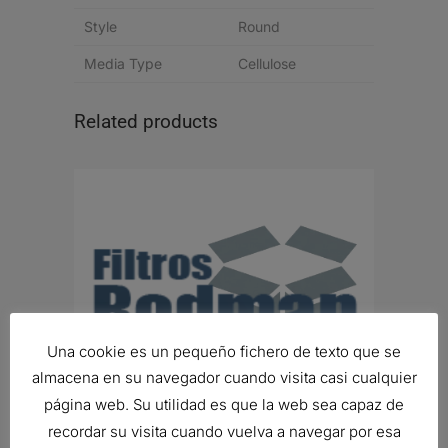
Style
Round
Media Type
Cellulose
Related products
Una cookie es un pequeño fichero de texto que se
almacena en su navegador cuando visita casi cualquier
página web. Su utilidad es que la web sea capaz de
recordar su visita cuando vuelva a navegar por esa
FILTRO DE AIRE, FWG CYCLOPAC