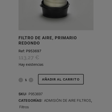
FILTRO DE AIRE, PRIMARIO
REDONDO
Ref:
P953697
113,27
€
Hay existencias
FILTRO
AÑADIR AL CARRITO
DE
SKU:
P953697
AIRE,
CATEGORÍAS:
ADMISIÓN DE AIRE FILTROS
,
Filtros
PRIMARIO