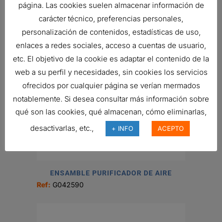
página. Las cookies suelen almacenar información de
479,17
€
carácter técnico, preferencias personales,
Ref:
G100003
personalización de contenidos, estadísticas de uso,
enlaces a redes sociales, acceso a cuentas de usuario,
etc. El objetivo de la cookie es adaptar el contenido de la
web a su perfil y necesidades, sin cookies los servicios
ofrecidos por cualquier página se verían mermados
notablemente. Si desea consultar más información sobre
qué son las cookies, qué almacenan, cómo eliminarlas,
desactivarlas, etc.,
+ INFO
ACEPTO
ENSAMBLE PURIFICADOR DE AIRE
Ref:
G042590