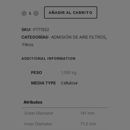
FILTRO
AÑADIR AL CARRITO
DE
SKU:
P771552
AIRE,
CATEGORÍAS:
ADMISIÓN DE AIRE FILTROS
,
Filtros
PRIMARIO
REDONDO
ADDITIONAL INFORMATION
quantity
PESO
1,199 kg
Cellulose
MEDIA TYPE
Atributos
Outer Diameter
141 mm
Inner Diameter
71.5 mm