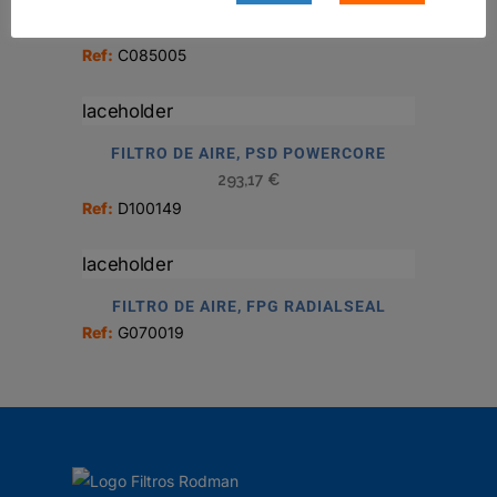
FILTRO HIDRÁULICO, CARTUCHO DT
45,18
€
Ref:
C085005
FILTRO DE AIRE, PSD POWERCORE
293,17
€
Ref:
D100149
FILTRO DE AIRE, FPG RADIALSEAL
Ref:
G070019