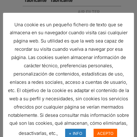
fabricante
fabricante
AIR FILTER,
PRIMARY
Una cookie es un pequeño fichero de texto que se
ROUND
almacena en su navegador cuando visita casi cualquier
AIR FILTER,
página web. Su utilidad es que la web sea capaz de
PRIMARY
recordar su visita cuando vuelva a navegar por esa
ROUND
página. Las cookies suelen almacenar información de
carácter técnico, preferencias personales,
Related products
personalización de contenidos, estadísticas de uso,
enlaces a redes sociales, acceso a cuentas de usuario,
etc. El objetivo de la cookie es adaptar el contenido de la
web a su perfil y necesidades, sin cookies los servicios
ENSAMBLE PURIFICADOR DE AIRE
ofrecidos por cualquier página se verían mermados
Ref:
G080492
notablemente. Si desea consultar más información sobre
qué son las cookies, qué almacenan, cómo eliminarlas,
desactivarlas, etc.,
+ INFO
ACEPTO