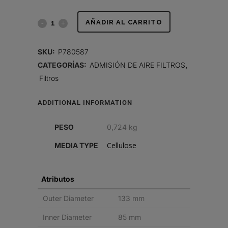
FILTRO
AÑADIR AL CARRITO
DE
SKU:
P780587
AIRE,
CATEGORÍAS:
ADMISIÓN DE AIRE FILTROS
,
Filtros
PRIMARIO
REDONDO
ADDITIONAL INFORMATION
quantity
PESO
0,724 kg
Cellulose
MEDIA TYPE
Atributos
Outer Diameter
133 mm
Inner Diameter
85 mm