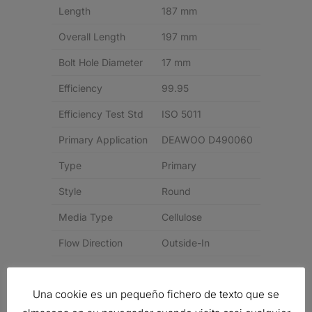
Length
187 mm
Overall Length
197 mm
Bolt Hole Diameter
17 mm
Efficiency
99.95
Efficiency Test Std
ISO 5011
Primary Application
DEAWOO D490060
Type
Primary
Style
Round
Media Type
Cellulose
Flow Direction
Outside-In
Related products
Una cookie es un pequeño fichero de texto que se