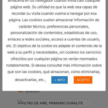
almacena en su navegador cuando visita casi cualquier
página web. Su utilidad es que la web sea capaz de
recordar su visita cuando vuelva a navegar por esa
FILTRO DE AIRE, ERB
Ref:
B130059
página. Las cookies suelen almacenar información de
carácter técnico, preferencias personales,
personalización de contenidos, estadísticas de uso,
enlaces a redes sociales, acceso a cuentas de usuario,
FILTRO DE AIRE, FPG RADIALSEAL
etc. El objetivo de la cookie es adaptar el contenido de la
98,92
€
web a su perfil y necesidades, sin cookies los servicios
Ref:
G090220
ofrecidos por cualquier página se verían mermados
notablemente. Si desea consultar más información sobre
qué son las cookies, qué almacenan, cómo eliminarlas,
FILTRO DE AIRE, PRIMARIO
DURALITE
desactivarlas, etc.,
+ INFO
ACEPTO
51,31
€
Ref:
B085001