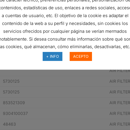
961417
AIR FILTE
contenidos, estadísticas de uso, enlaces a redes sociales, acces
a cuentas de usuario, etc. El objetivo de la cookie es adaptar el
11L601880
AIR FILTE
contenido de la web a su perfil y necesidades, sin cookies los
11L601880
AIR FILTE
servicios ofrecidos por cualquier página se verían mermados
35123520
AIR FILTE
notablemente. Si desea consultar más información sobre qué so
las cookies, qué almacenan, cómo eliminarlas, desactivarlas, etc.
35123520
AIR FILTE
+ INFO
ACEPTO
AIR FILTE
AIR FILTE
5730125
AIR FILTE
5730125
AIR FILTE
853521309
AIR FILTE
9304100037
AIR FILTE
48463
AIR FILTE