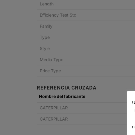
Length
Efficiency Test Std
Family
Type
Style
Media Type
Price Type
REFERENCIA CRUZADA
Nombre del fabricante
U
CATERPILLAR
CATERPILLAR
n