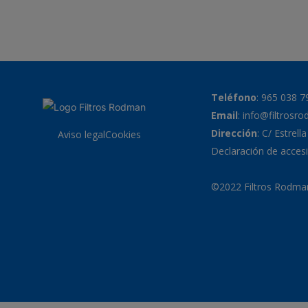
Teléfono
:
965 038 7
Email
:
info@filtrosr
Dirección
: C/ Estrell
Aviso legal
Cookies
Declaración de accesi
©2022 Filtros Rodman