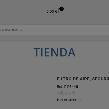
0
0,00
€
TIENDA
FILTRO DE AIRE, SEGUR
Ref:
P116446
46,93
€
Hay existencias