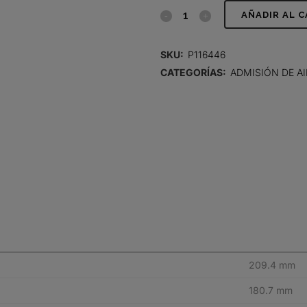
FILTRO
AÑADIR AL 
DE
SKU:
P116446
AIRE,
CATEGORÍAS:
ADMISIÓN DE AI
SEGURIDAD
quantity
209.4 mm
180.7 mm