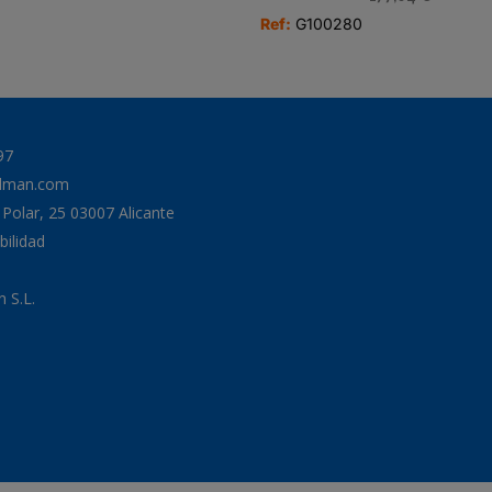
Ref:
G100280
97
odman.com
a Polar, 25 03007 Alicante
bilidad
 S.L.