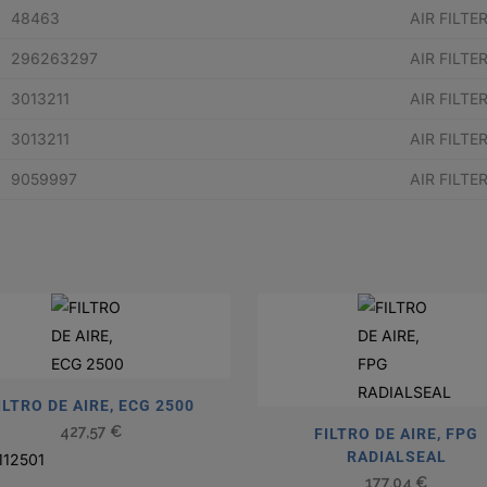
48463
AIR FILTE
296263297
AIR FILTE
3013211
AIR FILTE
3013211
AIR FILTE
9059997
AIR FILTE
ILTRO DE AIRE, ECG 2500
427,57
€
FILTRO DE AIRE, FPG
RADIALSEAL
12501
177,04
€