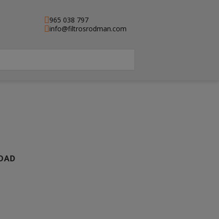
965 038 797
info@filtrosrodman.com
IDAD