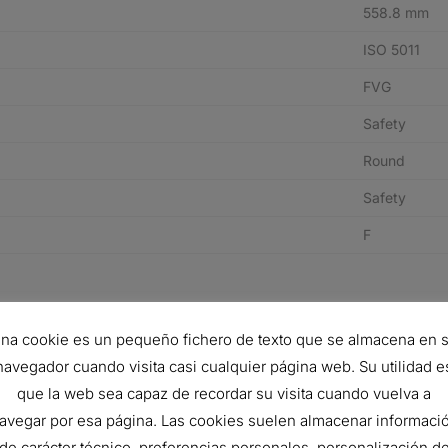
558.8 mm
ISO 5011
FVG
Safety
Round
Safety
F
N° de pieza del fabricante
Descripci
na cookie es un pequeño fichero de texto que se almacena en 
8T6289
AIR FILTE
navegador cuando visita casi cualquier página web. Su utilidad e
que la web sea capaz de recordar su visita cuando vuelva a
AF890
AIR FILTE
avegar por esa página. Las cookies suelen almacenar informaci
961417
AIR FILTE
de carácter técnico, preferencias personales, personalización d