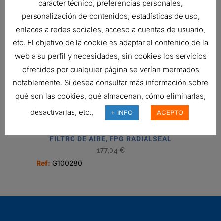
carácter técnico, preferencias personales,
243,22
€
personalización de contenidos, estadísticas de uso,
Ref:
D090101
enlaces a redes sociales, acceso a cuentas de usuario,
etc. El objetivo de la cookie es adaptar el contenido de la
web a su perfil y necesidades, sin cookies los servicios
FILTRO DE AIRE, PRIMARIO
ofrecidos por cualquier página se verían mermados
REDONDO
notablemente. Si desea consultar más información sobre
40,14
€
Ref:
P181137
qué son las cookies, qué almacenan, cómo eliminarlas,
desactivarlas, etc.,
+ INFO
ACEPTO
FILTRO DE AIRE, FPG RADIALSEAL
177,04
€
Ref:
G100280