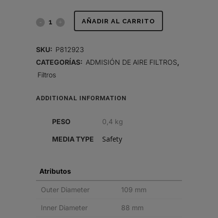
FILTRO
AÑADIR AL CARRITO
DE
SKU:
P812923
AIRE,
CATEGORÍAS:
ADMISIÓN DE AIRE FILTROS
,
Filtros
SEGURIDAD
RADIALSEAL
ADDITIONAL INFORMATION
quantity
PESO
0,4 kg
Safety
MEDIA TYPE
Atributos
Outer Diameter
109 mm
Inner Diameter
88 mm