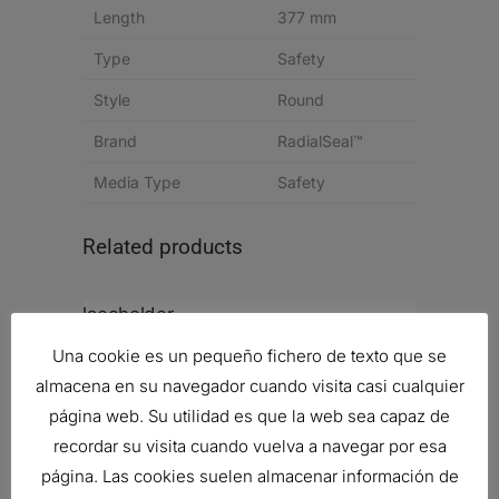
Length
377 mm
Type
Safety
Style
Round
Brand
RadialSeal™
Media Type
Safety
Related products
Una cookie es un pequeño fichero de texto que se
ENSAMBLE PURIFICADOR DE AIRE
Ref:
G080492
almacena en su navegador cuando visita casi cualquier
página web. Su utilidad es que la web sea capaz de
recordar su visita cuando vuelva a navegar por esa
página. Las cookies suelen almacenar información de
FILTRO DE AIRE, PSD POWERCORE