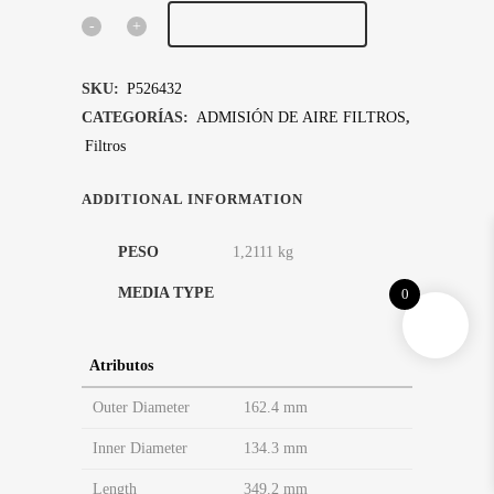
AÑADIR AL CARRITO
FILTRO
DE
SKU:
P526432
AIRE,
CATEGORÍAS:
ADMISIÓN DE AIRE FILTROS
,
Filtros
SEGURIDAD
quantity
ADDITIONAL INFORMATION
PESO
1,2111 kg
Safety
MEDIA TYPE
0
Atributos
Outer Diameter
162.4 mm
Inner Diameter
134.3 mm
Length
349.2 mm