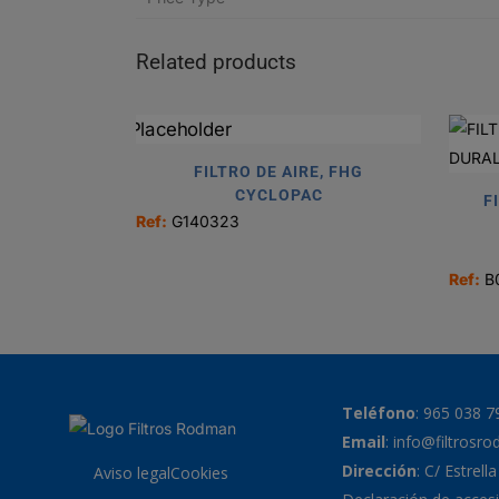
Related products
FILTRO DE AIRE, FHG
CYCLOPAC
F
Ref:
G140323
Ref:
B
Teléfono
:
965 038 7
Email
:
info@filtrosr
Dirección
: C/ Estrell
Aviso legal
Cookies