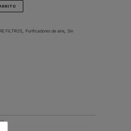
CARRITO
RE FILTROS
,
Purificadores de aire
,
Sin
mm