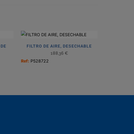
 DE
FILTRO DE AIRE, DESECHABLE
188,36
€
Ref:
P528722