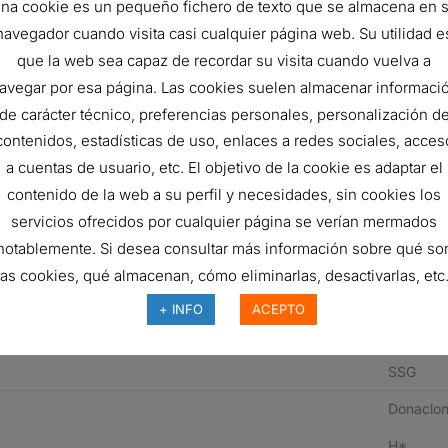
400 mm
na cookie es un pequeño fichero de texto que se almacena en 
navegador cuando visita casi cualquier página web. Su utilidad e
254 mm
que la web sea capaz de recordar su visita cuando vuelva a
499.6 m
avegar por esa página. Las cookies suelen almacenar informaci
665 mm
de carácter técnico, preferencias personales, personalización d
contenidos, estadísticas de uso, enlaces a redes sociales, acces
736.7 m
a cuentas de usuario, etc. El objetivo de la cookie es adaptar el
101.9 m³
contenido de la web a su perfil y necesidades, sin cookies los
servicios ofrecidos por cualquier página se verían mermados
115.5 m³
notablemente. Si desea consultar más información sobre qué so
14.91 mb
las cookies, qué almacenan, cómo eliminarlas, desactivarlas, etc.
19.91 mb
+ INFO
ACEPTO
Vertical
SSG
Donaclo
H*