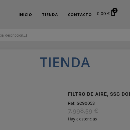
0
0,00
€
INICIO
TIENDA
CONTACTO
TIENDA
FILTRO DE AIRE, SSG D
Ref:
G290053
7.998,59
€
Hay existencias