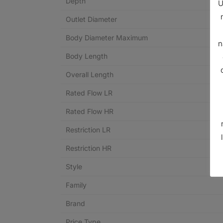
Depth
U
Outlet Diameter
Body Diameter Maximum
n
Body Length
Overall Length
Rated Flow LR
Rated Flow HR
Restriction LR
Restriction HR
Style
Family
Brand
Price Type