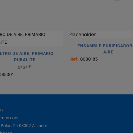
ENSAMBLE PURIFICADOR
AIRE
ILTRO DE AIRE, PRIMARIO
Ref:
G080185
DURALITE
51,31
€
085001
97
odman.com
a Polar, 25 03007 Alicante