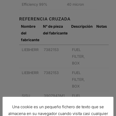
Efficiency 99%
40 micron
REFERENCIA CRUZADA
Nombre
N° de pieza
Descripción
Notas
del
del fabricante
fabricante
LIEBHERR
7382153
FUEL
FILTER,
BOX
LIEBHERR
7382153
FUEL
FILTER,
BOX
SISU
3907943M1
FUEL
FILTER,
Una cookie es un pequeño fichero de texto que se
BOX
almacena en su navegador cuando visita casi cualquier