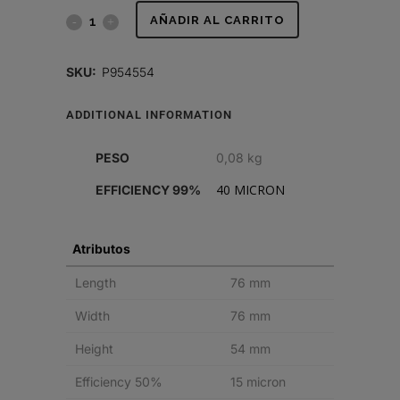
FILTRO
AÑADIR AL CARRITO
DE
SKU:
P954554
COMBUSTIBLE,
ADDITIONAL INFORMATION
CAJA
quantity
PESO
0,08 kg
40 MICRON
EFFICIENCY 99%
Atributos
Length
76 mm
Width
76 mm
Height
54 mm
Efficiency 50%
15 micron