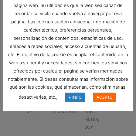
SISU
3907943M1
FUEL
página web. Su utilidad es que la web sea capaz de
FILTER,
recordar su visita cuando vuelva a navegar por esa
BOX
página. Las cookies suelen almacenar información de
carácter técnico, preferencias personales,
336430A1
FUEL
personalización de contenidos, estadísticas de uso,
FILTER,
enlaces a redes sociales, acceso a cuentas de usuario,
BOX
etc. El objetivo de la cookie es adaptar el contenido de la
336430A1
FUEL
web a su perfil y necesidades, sin cookies los servicios
FILTER,
ofrecidos por cualquier página se verían mermados
BOX
notablemente. Si desea consultar más información sobre
MAN
81125010022
FUEL
qué son las cookies, qué almacenan, cómo eliminarlas,
FILTER,
desactivarlas, etc.,
+ INFO
ACEPTO
BOX
MAN
81125010022
FUEL
FILTER,
BOX