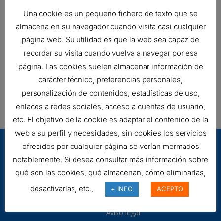
Gasket OD
72.14 mm
Una cookie es un pequeño fichero de texto que se
Gasket ID
62.73 mm
almacena en su navegador cuando visita casi cualquier
Efficiency 99%
22 micron
página web. Su utilidad es que la web sea capaz de
recordar su visita cuando vuelva a navegar por esa
Efficiency Test Std
SAE J1985
página. Las cookies suelen almacenar información de
Style
Spin-On
carácter técnico, preferencias personales,
Price Type
F
personalización de contenidos, estadísticas de uso,
enlaces a redes sociales, acceso a cuentas de usuario,
etc. El objetivo de la cookie es adaptar el contenido de la
web a su perfil y necesidades, sin cookies los servicios
ofrecidos por cualquier página se verían mermados
notablemente. Si desea consultar más información sobre
qué son las cookies, qué almacenan, cómo eliminarlas,
desactivarlas, etc.,
+ INFO
ACEPTO
Aviso legal