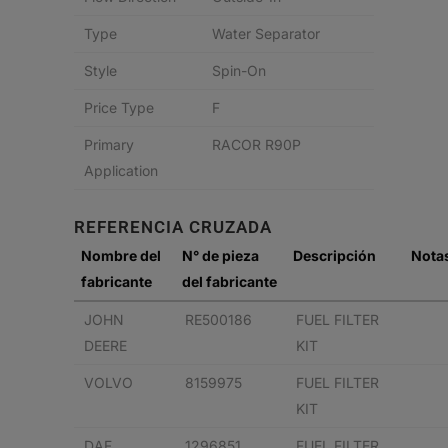
Type
Water Separator
Style
Spin-On
Price Type
F
Primary
RACOR R90P
Application
REFERENCIA CRUZADA
Nombre del
N° de pieza
Descripción
Nota
fabricante
del fabricante
JOHN
RE500186
FUEL FILTER
DEERE
KIT
VOLVO
8159975
FUEL FILTER
KIT
DAF
1296851
FUEL FILTER