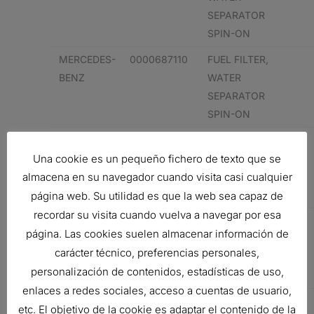
SEPARATOR
SPIN-ON
MERCEDES-
0000687110
FUEL FILTER,
BENZ
WATER
SEPARATOR
SPIN-ON
MERCEDES-
0000687110
FUEL FILTER,
Una cookie es un pequeño fichero de texto que se
BENZ
WATER
SEPARATOR
almacena en su navegador cuando visita casi cualquier
SPIN-ON
página web. Su utilidad es que la web sea capaz de
recordar su visita cuando vuelva a navegar por esa
MERCEDES-
0687110
FUEL FILTER,
página. Las cookies suelen almacenar información de
BENZ
WATER
carácter técnico, preferencias personales,
SEPARATOR
personalización de contenidos, estadísticas de uso,
SPIN-ON
enlaces a redes sociales, acceso a cuentas de usuario,
MERCEDES-
0687110
FUEL FILTER,
etc. El objetivo de la cookie es adaptar el contenido de la