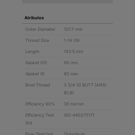
ON
SEPARADOR
Atributos
DE
Outer Diameter
107.7 mm
AGUA
Thread Size
1-14 UN
quantity
Length
143.5 mm
Gasket OD
90 mm
Gasket ID
80 mm
Bowl Thread
3 3/4-10 BUTT (ANSI
B1.9)
Efficiency 90%
30 micron
Efficiency Test
ISO 4402/11171
Std
Flow Direction
Outside-In