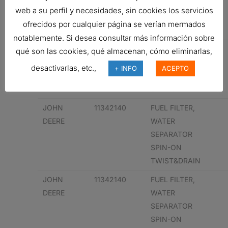
BENZ
WATER
web a su perfil y necesidades, sin cookies los servicios
SEPARATOR
ofrecidos por cualquier página se verían mermados
SPIN-ON
notablemente. Si desea consultar más información sobre
MERCEDES-
687110
FUEL FILTER,
qué son las cookies, qué almacenan, cómo eliminarlas,
BENZ
WATER
desactivarlas, etc.,
+ INFO
ACEPTO
SEPARATOR
SPIN-ON
JOHN
11342140
FUEL FILTER,
DEERE
WATER
SEPARATOR
SPIN-ON
TWIST&DRAIN
JOHN
11342140
FUEL FILTER,
DEERE
WATER
SEPARATOR
SPIN-ON