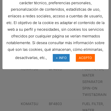
carácter técnico, preferencias personales,
WATER
personalización de contenidos, estadísticas de uso,
SEPARATOR
enlaces a redes sociales, acceso a cuentas de usuario,
SPIN-ON
etc. El objetivo de la cookie es adaptar el contenido de la
TWIST&DRAIN
web a su perfil y necesidades, sin cookies los servicios
KOMATSU
6003113111
FUEL FILTER,
ofrecidos por cualquier página se verían mermados
WATER
notablemente. Si desea consultar más información sobre
SEPARATOR
qué son las cookies, qué almacenan, cómo eliminarlas,
SPIN-ON
desactivarlas, etc.,
+ INFO
ACEPTO
TWIST&DRAIN
KOMATSU
BF4803
FUEL FILTER,
WATER
SEPARATOR
SPIN-ON
TWIST&DRAIN
KOMATSU
BF4803
FUEL FILTER,
WATER