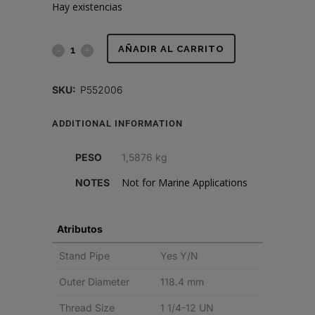
Hay existencias
FILTRO
AÑADIR AL CARRITO
DE
SKU:
P552006
COMBUSTIBLE,
ADDITIONAL INFORMATION
SPIN-
ON
PESO
1,5876 kg
SEPARADOR
Not for Marine Applications
NOTES
DE
Atributos
AGUA
Stand Pipe
Yes Y/N
T
Outer Diameter
118.4 mm
quantity
Thread Size
1 1/4-12 UN