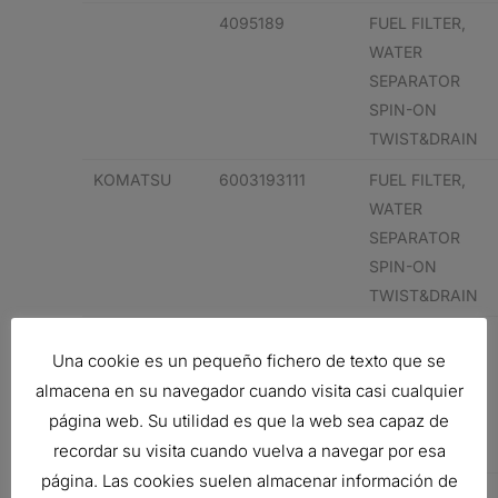
4095189
FUEL FILTER,
WATER
SEPARATOR
SPIN-ON
TWIST&DRAIN
KOMATSU
6003193111
FUEL FILTER,
WATER
SEPARATOR
SPIN-ON
TWIST&DRAIN
KOMATSU
693587
FUEL FILTER,
Una cookie es un pequeño fichero de texto que se
WATER
almacena en su navegador cuando visita casi cualquier
SEPARATOR
página web. Su utilidad es que la web sea capaz de
SPIN-ON
recordar su visita cuando vuelva a navegar por esa
TWIST&DRAIN
página. Las cookies suelen almacenar información de
KOMATSU
76999473
FUEL FILTER,