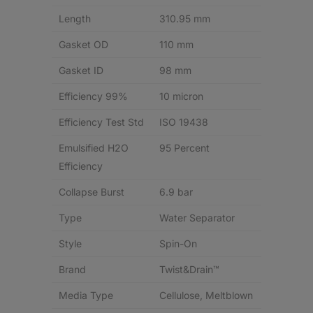
Length
310.95 mm
Gasket OD
110 mm
Gasket ID
98 mm
Efficiency 99%
10 micron
Efficiency Test Std
ISO 19438
Emulsified H2O
95 Percent
Efficiency
Collapse Burst
6.9 bar
Type
Water Separator
Style
Spin-On
Brand
Twist&Drain™
Media Type
Cellulose, Meltblown