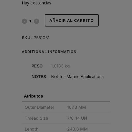
Hay existencias
FILTRO
AÑADIR AL CARRITO
DE
SKU:
P551031
COMBUSTIBLE,
ADDITIONAL INFORMATION
SPIN-
ON
PESO
1,0183 kg
SEPARADOR
Not for Marine Applications
NOTES
DE
Atributos
AGUA
Outer Diameter
107.3 MM
T
Thread Size
7/8-14 UN
quantity
Length
243.8 MM