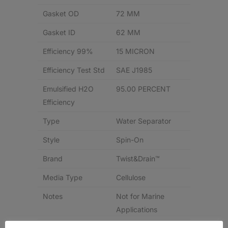
Gasket OD
72 MM
Gasket ID
62 MM
Efficiency 99%
15 MICRON
Efficiency Test Std
SAE J1985
Emulsified H2O
95.00 PERCENT
Efficiency
Type
Water Separator
Style
Spin-On
Brand
Twist&Drain™
Media Type
Cellulose
Notes
Not for Marine
Applications