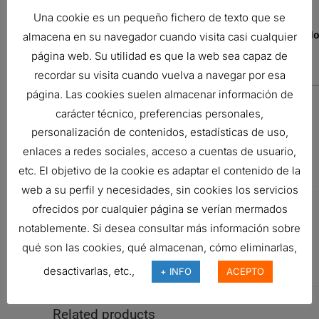
REFERENCIA CRUZADA
Una cookie es un pequeño fichero de texto que se
Nombre del
N° de pieza
Descripción
No
almacena en su navegador cuando visita casi cualquier
fabricante
del
página web. Su utilidad es que la web sea capaz de
fabricante
recordar su visita cuando vuelva a navegar por esa
página. Las cookies suelen almacenar información de
INTERNATIONAL
1808623C1
FUEL FILTER,
carácter técnico, preferencias personales,
WATER
personalización de contenidos, estadísticas de uso,
SEPARATOR
enlaces a redes sociales, acceso a cuentas de usuario,
SPIN-ON
etc. El objetivo de la cookie es adaptar el contenido de la
TWIST&DRAIN
web a su perfil y necesidades, sin cookies los servicios
CASE/CASE IH
1808623C1
FUEL FILTER,
ofrecidos por cualquier página se verían mermados
WATER
notablemente. Si desea consultar más información sobre
SEPARATOR
qué son las cookies, qué almacenan, cómo eliminarlas,
SPIN-ON
desactivarlas, etc.,
+ INFO
ACEPTO
TWIST&DRAIN
Related products