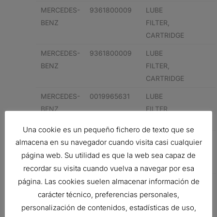
MERCEDES-
9361800009
LUBE
BENZ
FILTER,
CARTRIDGE
MERCEDES-
9361800009
LUBE
BENZ
FILTER,
CARTRIDGE
MERCEDES-
0019965631
LUBE
BENZ
FILTER,
CARTRIDGE
Una cookie es un pequeño fichero de texto que se
MERCEDES-
0019965631
LUBE
almacena en su navegador cuando visita casi cualquier
BENZ
FILTER,
página web. Su utilidad es que la web sea capaz de
CARTRIDGE
recordar su visita cuando vuelva a navegar por esa
página. Las cookies suelen almacenar información de
Related products
carácter técnico, preferencias personales,
personalización de contenidos, estadísticas de uso,