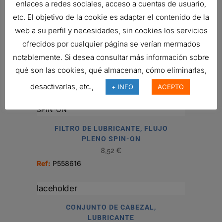
enlaces a redes sociales, acceso a cuentas de usuario,
etc. El objetivo de la cookie es adaptar el contenido de la
web a su perfil y necesidades, sin cookies los servicios
FILTRO DE LUBRICANTE, FLUJO
ofrecidos por cualquier página se verían mermados
PLENO SPIN-ON
notablemente. Si desea consultar más información sobre
6,56
€
qué son las cookies, qué almacenan, cómo eliminarlas,
Ref:
P550047
desactivarlas, etc.,
+ INFO
ACEPTO
FILTRO DE LUBRICANTE, FLUJO
PLENO SPIN-ON
8,52
€
Ref:
P558616
CONJUNTO DE CABEZAL,
LUBRICANTE