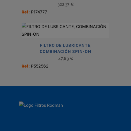
322,37
€
Ref:
P174777
FILTRO DE LUBRICANTE,
COMBINACIÓN SPIN-ON
47,89
€
Ref:
P552562