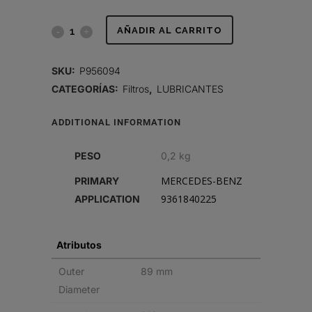
FILTRO
AÑADIR AL CARRITO
DE
SKU:
P956094
LUBRICANTE,
CATEGORÍAS:
Filtros
,
LUBRICANTES
CARTUCHO
ADDITIONAL INFORMATION
quantity
PESO
0,2 kg
MERCEDES-BENZ
PRIMARY
9361840225
APPLICATION
Atributos
Outer
89 mm
Diameter