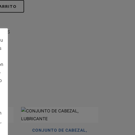
CARRITO
NTES
su
s
ón
e
o
n
,
,
CONJUNTO DE CABEZAL,