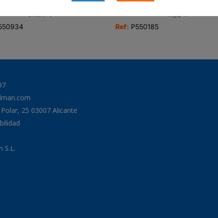
FLUJO PLENO SPIN-ON
CARTUCHO
10,26
€
6,34
€
550934
Ref:
P550185
97
odman.com
a Polar, 25 03007 Alicante
bilidad
 S.L.