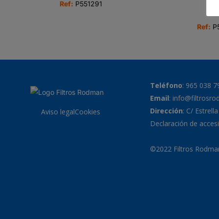
Ref:
P551291
Ref:
P
Teléfono
:
965 038 7
Email
:
info@filtrosr
Dirección
: C/ Estrell
Aviso legal
Cookies
Declaración de accesi
©2022 Filtros Rodman