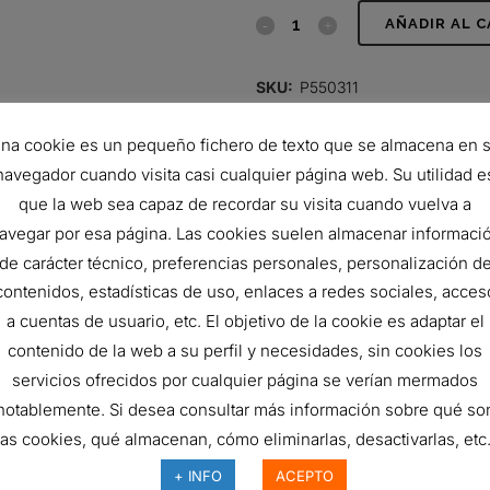
FILTRO
AÑADIR AL 
DE
SKU:
P550311
LUBRICANTE,
CATEGORÍAS:
Filtros
,
LUBRICA
na cookie es un pequeño fichero de texto que se almacena en 
CARTUCHO
navegador cuando visita casi cualquier página web. Su utilidad e
quantity
que la web sea capaz de recordar su visita cuando vuelva a
avegar por esa página. Las cookies suelen almacenar informaci
de carácter técnico, preferencias personales, personalización d
contenidos, estadísticas de uso, enlaces a redes sociales, acces
a cuentas de usuario, etc. El objetivo de la cookie es adaptar el
contenido de la web a su perfil y necesidades, sin cookies los
servicios ofrecidos por cualquier página se verían mermados
notablemente. Si desea consultar más información sobre qué so
las cookies, qué almacenan, cómo eliminarlas, desactivarlas, etc.
FILTRO DE LUBRICANTE,
FILTRO DE LUBRICANTE
+ INFO
ACEPTO