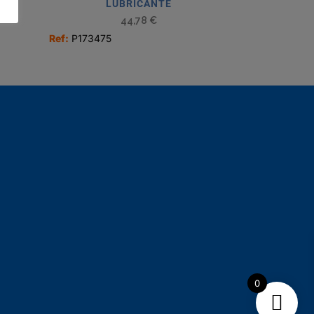
LUBRICANTE
44,78
€
Ref:
P173475
0