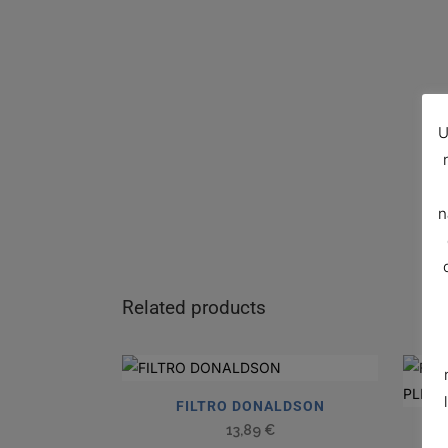
U
n
Related products
FILTRO DONALDSON
13,89
€