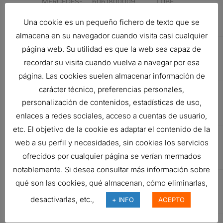
MERCEDES-
6061800009
LUBE
BENZ
FILTER,
Una cookie es un pequeño fichero de texto que se
CARTRIDGE
almacena en su navegador cuando visita casi cualquier
MERCEDES-
6061800009
LUBE
página web. Su utilidad es que la web sea capaz de
BENZ
FILTER,
recordar su visita cuando vuelva a navegar por esa
CARTRIDGE
página. Las cookies suelen almacenar información de
carácter técnico, preferencias personales,
MERCEDES-
LUBE
personalización de contenidos, estadísticas de uso,
BENZ
FILTER,
enlaces a redes sociales, acceso a cuentas de usuario,
CARTRIDGE
etc. El objetivo de la cookie es adaptar el contenido de la
MERCEDES-
LUBE
web a su perfil y necesidades, sin cookies los servicios
BENZ
FILTER,
ofrecidos por cualquier página se verían mermados
CARTRIDGE
notablemente. Si desea consultar más información sobre
MAN
07W115436A
LUBE
qué son las cookies, qué almacenan, cómo eliminarlas,
FILTER,
desactivarlas, etc.,
+ INFO
ACEPTO
CARTRIDGE