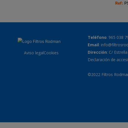
Ref:
P
Teléfono
:
965 038 7
Email
:
info@filtrosr
Dirección
: C/ Estrell
Aviso legal
Cookies
Declaración de accesi
©2022 Filtros Rodman