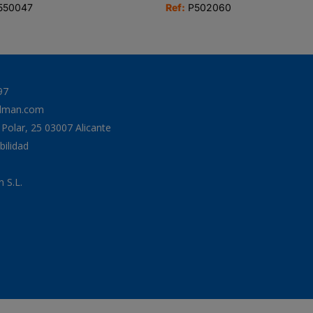
550047
Ref:
P502060
97
odman.com
a Polar, 25 03007 Alicante
bilidad
 S.L.