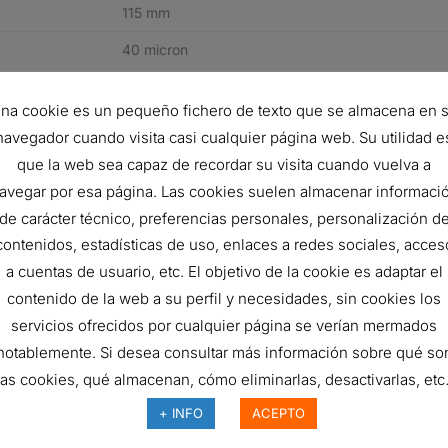
115 mm
40 micron
Cellulose
na cookie es un pequeño fichero de texto que se almacena en 
Cartridge
navegador cuando visita casi cualquier página web. Su utilidad e
F
que la web sea capaz de recordar su visita cuando vuelva a
avegar por esa página. Las cookies suelen almacenar informaci
MERCEDES-BENZ 6111800009
de carácter técnico, preferencias personales, personalización d
contenidos, estadísticas de uso, enlaces a redes sociales, acces
a cuentas de usuario, etc. El objetivo de la cookie es adaptar el
° de pieza del fabricante
Descripción
contenido de la web a su perfil y necesidades, sin cookies los
111800009
LUBE FILTER, C
servicios ofrecidos por cualquier página se verían mermados
notablemente. Si desea consultar más información sobre qué so
111800009
LUBE FILTER, C
las cookies, qué almacenan, cómo eliminarlas, desactivarlas, etc.
121840025
LUBE FILTER, C
+ INFO
ACEPTO
121840025
LUBE FILTER, C