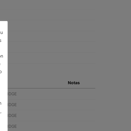
su
s
ón
e
o
Notas
ARTRIDGE
n
ARTRIDGE
,
ARTRIDGE
ARTRIDGE