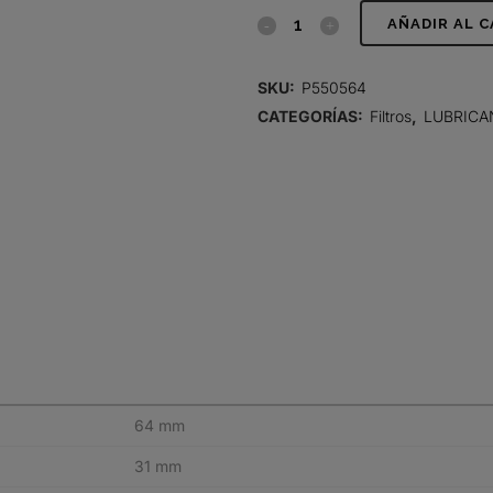
FILTRO
AÑADIR AL 
DE
SKU:
P550564
LUBRICANTE,
CATEGORÍAS:
Filtros
,
LUBRICA
CARTUCHO
quantity
64 mm
31 mm