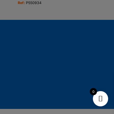
Ref:
P550934
0