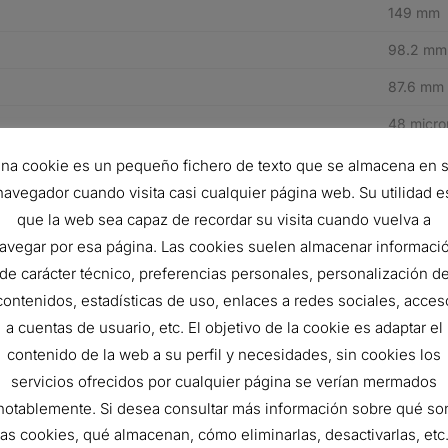
149 mm
98.2 mm
87.6 mm
48 micro
5 micron
na cookie es un pequeño fichero de texto que se almacena en 
navegador cuando visita casi cualquier página web. Su utilidad e
SAE J90
que la web sea capaz de recordar su visita cuando vuelva a
Yes
avegar por esa página. Las cookies suelen almacenar informaci
1.72 bar
de carácter técnico, preferencias personales, personalización d
contenidos, estadísticas de uso, enlaces a redes sociales, acces
2.075 ba
a cuentas de usuario, etc. El objetivo de la cookie es adaptar el
Cellulose
contenido de la web a su perfil y necesidades, sin cookies los
servicios ofrecidos por cualquier página se verían mermados
Combinat
notablemente. Si desea consultar más información sobre qué so
Spin-On
las cookies, qué almacenan, cómo eliminarlas, desactivarlas, etc.