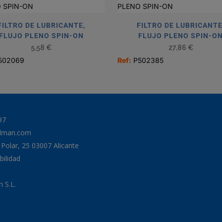
FILTRO DE LUBRICANTE,
FILTRO DE LUBRICANTE
FLUJO PLENO SPIN-ON
FLUJO PLENO SPIN-O
5,58
€
27,86
€
502069
Ref:
P502385
97
odman.com
a Polar, 25 03007 Alicante
bilidad
 S.L.