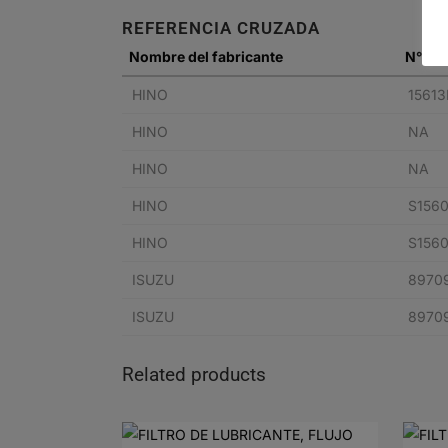
REFERENCIA CRUZADA
Nombre del fabricante
N° de 
HINO
15613
HINO
NA
HINO
NA
HINO
S1560
HINO
S1560
ISUZU
8970
ISUZU
8970
Related products