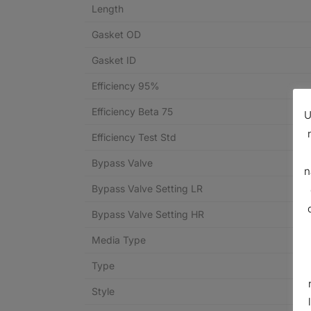
Length
Gasket OD
Gasket ID
Efficiency 95%
Efficiency Beta 75
U
Efficiency Test Std
Bypass Valve
n
Bypass Valve Setting LR
Bypass Valve Setting HR
Media Type
Type
Style