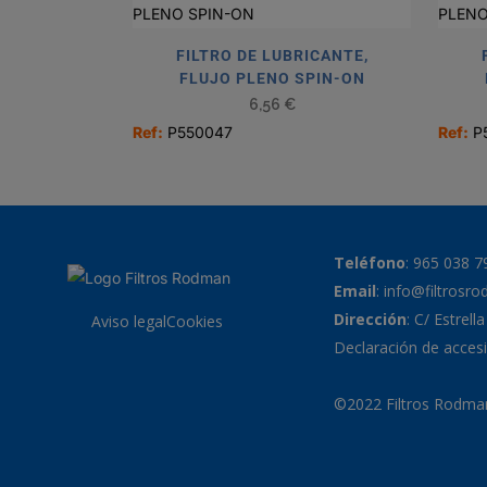
FILTRO DE LUBRICANTE,
FLUJO PLENO SPIN-ON
6,56
€
Ref:
P550047
Ref:
P
Teléfono
:
965 038 7
Email
:
info@filtrosr
Dirección
: C/ Estrell
Aviso legal
Cookies
Declaración de accesi
©2022 Filtros Rodman