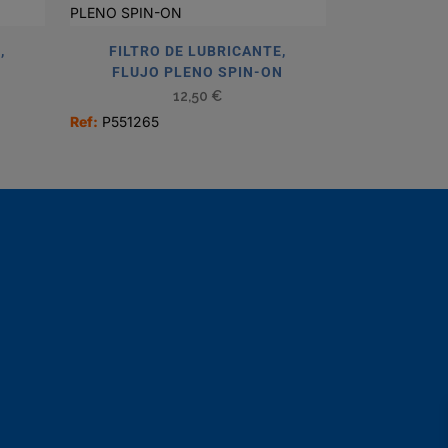
,
FILTRO DE LUBRICANTE,
N
FLUJO PLENO SPIN-ON
12,50
€
Ref:
P551265