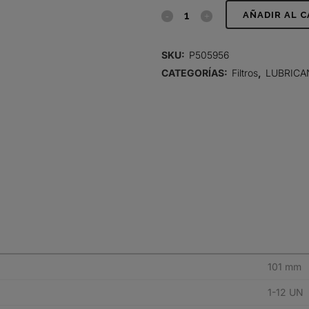
FILTRO
AÑADIR AL 
DE
SKU:
P505956
LUBRICANTE,
CATEGORÍAS:
Filtros
,
LUBRICA
FLUJO
PLENO
SPIN-
ON
quantity
101 mm
1-12 UN