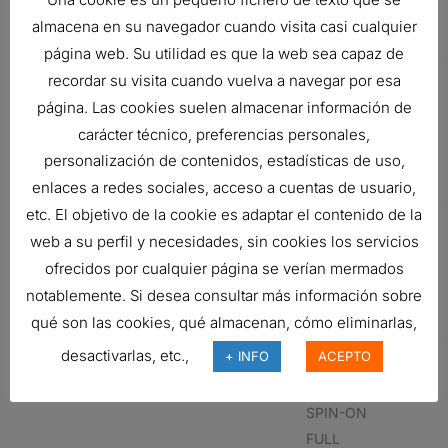
FULL
almacena en su navegador cuando visita casi cualquier
FLOW
página web. Su utilidad es que la web sea capaz de
RENAULT VI
5001846641
LUBE
recordar su visita cuando vuelva a navegar por esa
FILTER,
página. Las cookies suelen almacenar información de
SPIN-ON
carácter técnico, preferencias personales,
FULL
personalización de contenidos, estadísticas de uso,
FLOW
enlaces a redes sociales, acceso a cuentas de usuario,
etc. El objetivo de la cookie es adaptar el contenido de la
RENAULT VI
5001846641
LUBE
web a su perfil y necesidades, sin cookies los servicios
FILTER,
ofrecidos por cualquier página se verían mermados
SPIN-ON
notablemente. Si desea consultar más información sobre
FULL
qué son las cookies, qué almacenan, cómo eliminarlas,
FLOW
desactivarlas, etc.,
+ INFO
ACEPTO
LUBE
FILTER,
SPIN-ON
FULL