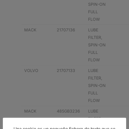
SPIN-ON
FULL
FLOW
MACK
21707136
LUBE
FILTER,
SPIN-ON
FULL
FLOW
VOLVO
21707133
LUBE
FILTER,
SPIN-ON
FULL
FLOW
MACK
485GB3236
LUBE
FILTER,
SPIN-ON
Una cookie es un pequeño fichero de texto que se