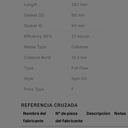
Length
262 mm
Gasket OD
99 mm
Gasket ID
90 mm
Efficiency 99%
21 micron
Media Type
Cellulose
Collapse Burst
10.3 bar
Type
Full-Flow
Style
Spin-On
Price Type
F
REFERENCIA CRUZADA
Nombre del
N° de pieza
Descripción
Notas
fabricante
del fabricante