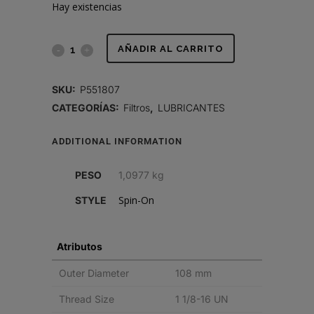
Hay existencias
FILTRO
AÑADIR AL CARRITO
DE
SKU:
P551807
LUBRICANTE,
CATEGORÍAS:
Filtros
,
LUBRICANTES
FLUJO
ADDITIONAL INFORMATION
PLENO
PESO
1,0977 kg
SPIN-
Spin-On
STYLE
ON
quantity
Atributos
Outer Diameter
108 mm
Thread Size
1 1/8-16 UN