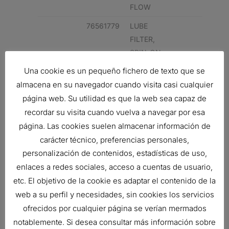
FLOW
76561779
LUBE
FILTER,
SPIN-ON
FULL
Una cookie es un pequeño fichero de texto que se
FLOW
almacena en su navegador cuando visita casi cualquier
página web. Su utilidad es que la web sea capaz de
ISUZU
4192527
LUBE
FILTER,
recordar su visita cuando vuelva a navegar por esa
SPIN-ON
página. Las cookies suelen almacenar información de
FULL
carácter técnico, preferencias personales,
FLOW
personalización de contenidos, estadísticas de uso,
enlaces a redes sociales, acceso a cuentas de usuario,
ISUZU
4266385
LUBE
etc. El objetivo de la cookie es adaptar el contenido de la
FILTER,
web a su perfil y necesidades, sin cookies los servicios
SPIN-ON
ofrecidos por cualquier página se verían mermados
FULL
notablemente. Si desea consultar más información sobre
FLOW