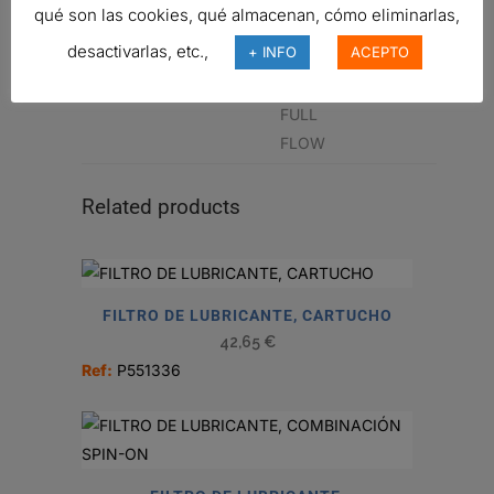
qué son las cookies, qué almacenan, cómo eliminarlas,
LUBE
desactivarlas, etc.,
+ INFO
ACEPTO
FILTER,
SPIN-ON
FULL
FLOW
Related products
FILTRO DE LUBRICANTE, CARTUCHO
42,65
€
Ref:
P551336