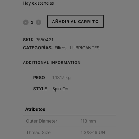
Hay existencias
FILTRO
AÑADIR AL CARRITO
DE
SKU:
P550421
LUBRICANTE,
CATEGORÍAS:
Filtros
,
LUBRICANTES
FLUJO
ADDITIONAL INFORMATION
PLENO
PESO
1,1317 kg
SPIN-
Spin-On
STYLE
ON
quantity
Atributos
Outer Diameter
118 mm
Thread Size
1 3/8-16 UN