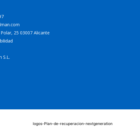
97
odman.com
a Polar, 25 03007 Alicante
bilidad
 S.L.