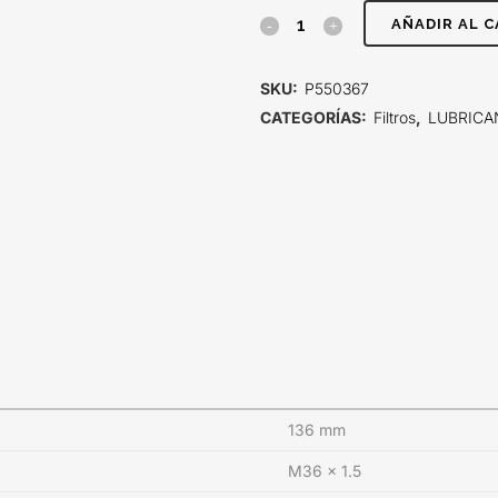
FILTRO
AÑADIR AL 
DE
SKU:
P550367
LUBRICANTE,
CATEGORÍAS:
Filtros
,
LUBRICA
FLUJO
PLENO
SPIN-
ON
quantity
136 mm
M36 x 1.5