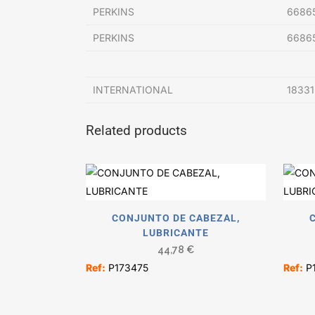
PERKINS
6686
PERKINS
6686
INTERNATIONAL
18331
Related products
CONJUNTO DE CABEZAL,
LUBRICANTE
44,78
€
Ref:
P173475
Ref:
P