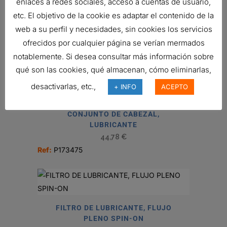
enlaces a redes sociales, acceso a cuentas de usuario,
etc. El objetivo de la cookie es adaptar el contenido de la
web a su perfil y necesidades, sin cookies los servicios
FILTRO DE LUBRICANTE, FLUJO
ofrecidos por cualquier página se verían mermados
PLENO SPIN-ON
notablemente. Si desea consultar más información sobre
10,13
€
Ref:
P502060
qué son las cookies, qué almacenan, cómo eliminarlas,
desactivarlas, etc.,
+ INFO
ACEPTO
CONJUNTO DE CABEZAL,
LUBRICANTE
44,78
€
Ref:
P173475
FILTRO DE LUBRICANTE, FLUJO
PLENO SPIN-ON