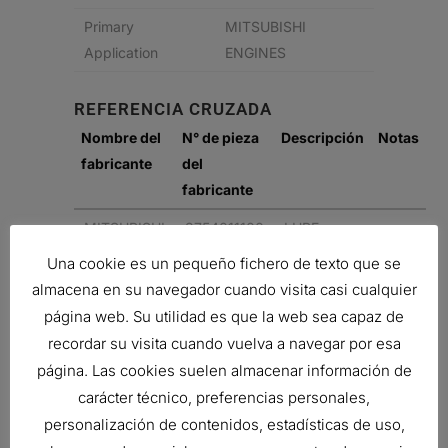
Primary
MITSUBISHI
Application
ENGINES
REFERENCIA CRUZADA
Nombre del
N° de pieza
Descripción
Notas
fabricante
del
fabricante
MITSUBISHI
3754011100
LUBE
FILTER,
Una cookie es un pequeño fichero de texto que se
SPIN-ON
almacena en su navegador cuando visita casi cualquier
FULL
página web. Su utilidad es que la web sea capaz de
FLOW
recordar su visita cuando vuelva a navegar por esa
página. Las cookies suelen almacenar información de
Related products
carácter técnico, preferencias personales,
personalización de contenidos, estadísticas de uso,