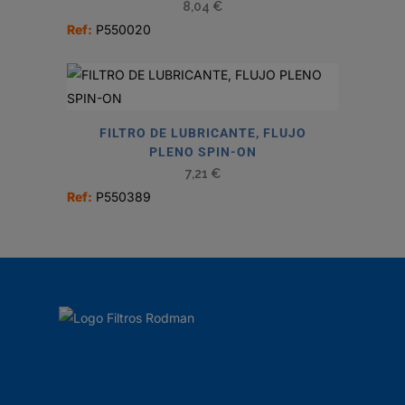
8,04
€
Ref:
P550020
FILTRO DE LUBRICANTE, FLUJO
PLENO SPIN-ON
7,21
€
Ref:
P550389