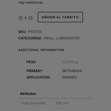
Hay existencias
FILTRO
AÑADIR AL CARRITO
DE
SKU:
P551133
LUBRICANTE,
CATEGORÍAS:
Filtros
,
LUBRICANTES
FLUJO
ADDITIONAL INFORMATION
PLENO
PESO
1,0705 kg
SPIN-
MITSUBISHI
PRIMARY
ON
ENGINES
APPLICATION
quantity
Atributos
Outer Diameter
108 mm