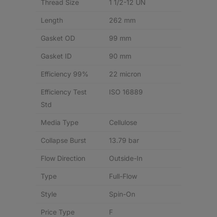
Thread Size
1 1/2-12 UN
Length
262 mm
Gasket OD
99 mm
Gasket ID
90 mm
Efficiency 99%
22 micron
Efficiency Test
ISO 16889
Std
Media Type
Cellulose
Collapse Burst
13.79 bar
Flow Direction
Outside-In
Type
Full-Flow
Style
Spin-On
Price Type
F