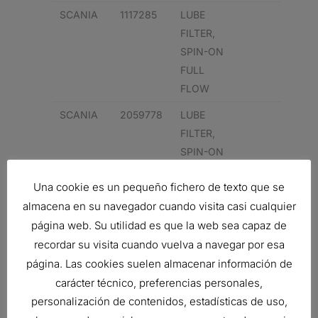
SCANIA
1117285
LUBE
FILTER,
SPIN-ON
FULL
FLOW
SCANIA
2059778
LUBE
FILTER,
SPIN-ON
FULL
Una cookie es un pequeño fichero de texto que se
FLOW
almacena en su navegador cuando visita casi cualquier
página web. Su utilidad es que la web sea capaz de
Related products
recordar su visita cuando vuelva a navegar por esa
página. Las cookies suelen almacenar información de
carácter técnico, preferencias personales,
personalización de contenidos, estadísticas de uso,