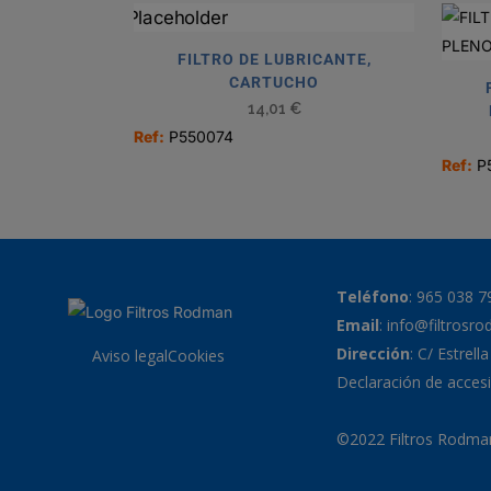
FILTRO DE LUBRICANTE,
CARTUCHO
14,01
€
Ref:
P550074
Ref:
P
Teléfono
:
965 038 7
Email
:
info@filtrosr
Dirección
: C/ Estrell
Aviso legal
Cookies
Declaración de accesi
©2022 Filtros Rodman