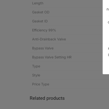
Length
n
Gasket OD
Gasket ID
Efficiency 99%
Anti-Drainback Valve
Bypass Valve
Bypass Valve Setting HR
Type
Style
Price Type
Related products