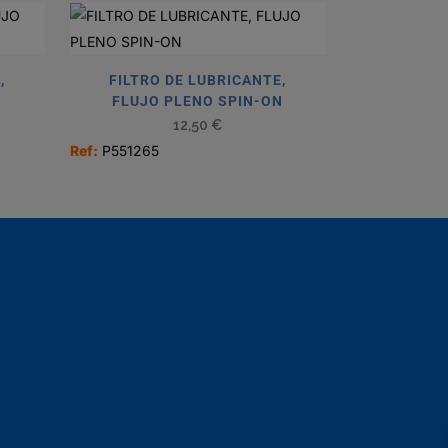
,
FILTRO DE LUBRICANTE,
N
FLUJO PLENO SPIN-ON
12,50
€
Ref:
P551265