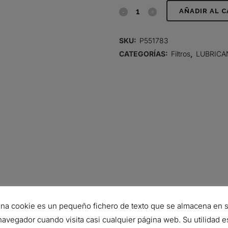
FILTRO
AÑADIR AL 
DE
SKU:
P551783
LUBRICANTE,
CATEGORÍAS:
Filtros
,
LUBRICA
FLUJO
PLENO
SPIN-
ON
quantity
6
na cookie es un pequeño fichero de texto que se almacena en 
M2
navegador cuando visita casi cualquier página web. Su utilidad e