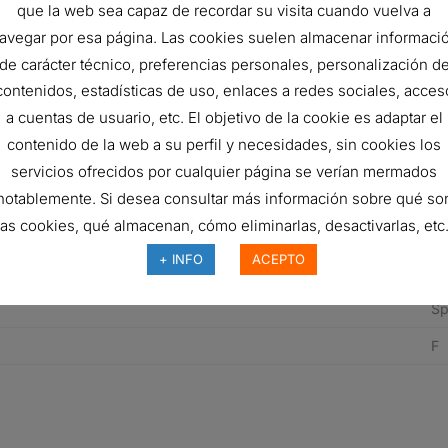
que la web sea capaz de recordar su visita cuando vuelva a
71
avegar por esa página. Las cookies suelen almacenar informaci
6
de carácter técnico, preferencias personales, personalización d
5
contenidos, estadísticas de uso, enlaces a redes sociales, acces
a cuentas de usuario, etc. El objetivo de la cookie es adaptar el
40
contenido de la web a su perfil y necesidades, sin cookies los
Ye
servicios ofrecidos por cualquier página se verían mermados
Ye
notablemente. Si desea consultar más información sobre qué so
las cookies, qué almacenan, cómo eliminarlas, desactivarlas, etc.
0.
+ INFO
ACEPTO
Fu
Sp
F