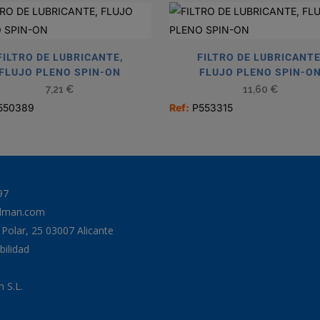
FILTRO DE LUBRICANTE,
FILTRO DE LUBRICANTE
FLUJO PLENO SPIN-ON
FLUJO PLENO SPIN-O
7,21
€
11,60
€
550389
Ref:
P553315
97
odman.com
a Polar, 25 03007 Alicante
bilidad
 S.L.