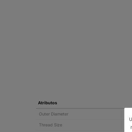
Atributos
Outer Diameter
U
Thread Size