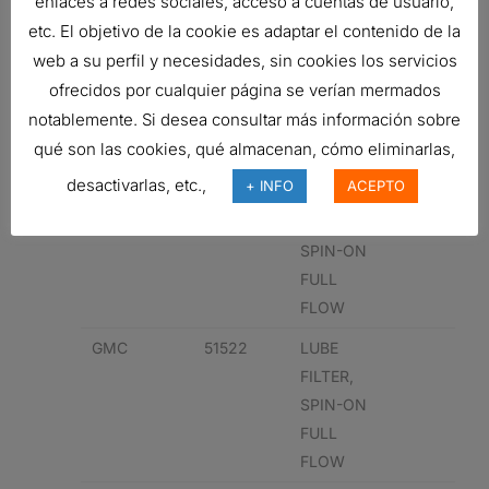
enlaces a redes sociales, acceso a cuentas de usuario,
etc. El objetivo de la cookie es adaptar el contenido de la
CHEVROLET
25014748
LUBE
web a su perfil y necesidades, sin cookies los servicios
FILTER,
ofrecidos por cualquier página se verían mermados
SPIN-ON
notablemente. Si desea consultar más información sobre
FULL
qué son las cookies, qué almacenan, cómo eliminarlas,
FLOW
desactivarlas, etc.,
+ INFO
ACEPTO
CHEVROLET
LUBE
FILTER,
SPIN-ON
FULL
FLOW
GMC
51522
LUBE
FILTER,
SPIN-ON
FULL
FLOW