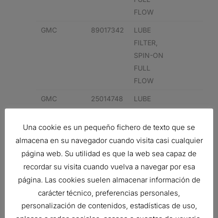
FLOW
GMC
89017342
LUBE
FILTER,
SPIN-ON
FULL
FLOW
GMC
25014748
LUBE
FILTER,
SPIN-ON
Una cookie es un pequeño fichero de texto que se
FULL
almacena en su navegador cuando visita casi cualquier
FLOW
página web. Su utilidad es que la web sea capaz de
recordar su visita cuando vuelva a navegar por esa
JEEP
PF61
LUBE
página. Las cookies suelen almacenar información de
FILTER,
carácter técnico, preferencias personales,
SPIN-ON
FULL
personalización de contenidos, estadísticas de uso,
FLOW