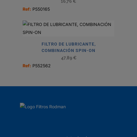
16,76
€
Ref:
P550165
FILTRO DE LUBRICANTE,
COMBINACIÓN SPIN-ON
47,89
€
Ref:
P552562