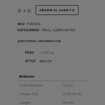
FILTRO
AÑADIR AL CARRITO
DE
SKU:
P550505
LUBRICANTE,
CATEGORÍAS:
Filtros
,
LUBRICANTES
FLUJO
ADDITIONAL INFORMATION
PLENO
PESO
0,288 kg
SPIN-
Spin-On
STYLE
ON
quantity
Atributos
Outer Diameter
75 mm
Thread Size
13/16-16 UN
Length
113 mm