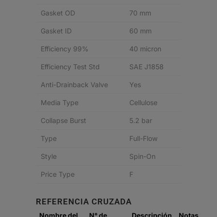
Gasket OD
70 mm
Gasket ID
60 mm
Efficiency 99%
40 micron
Efficiency Test Std
SAE J1858
Anti-Drainback Valve
Yes
Media Type
Cellulose
Collapse Burst
5.2 bar
Type
Full-Flow
Style
Spin-On
Price Type
F
REFERENCIA CRUZADA
Nombre del
N° de
Descripción
Notas