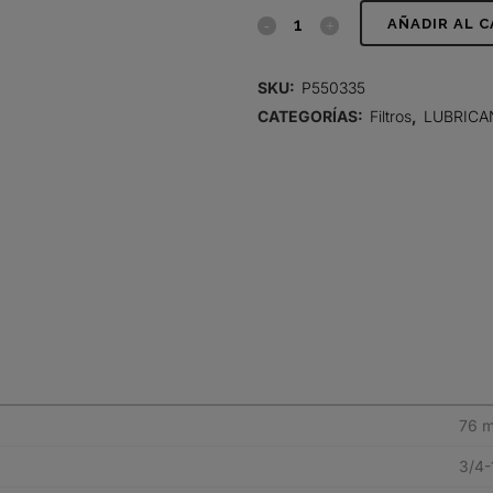
FILTRO
AÑADIR AL 
DE
SKU:
P550335
LUBRICANTE,
CATEGORÍAS:
Filtros
,
LUBRICA
FLUJO
PLENO
SPIN-
ON
quantity
76 
3/4-