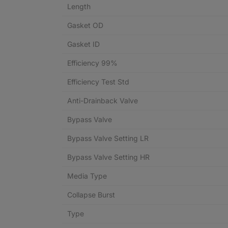
Length
Gasket OD
Gasket ID
Efficiency 99%
Efficiency Test Std
Anti-Drainback Valve
Bypass Valve
Bypass Valve Setting LR
Bypass Valve Setting HR
Media Type
Collapse Burst
Type