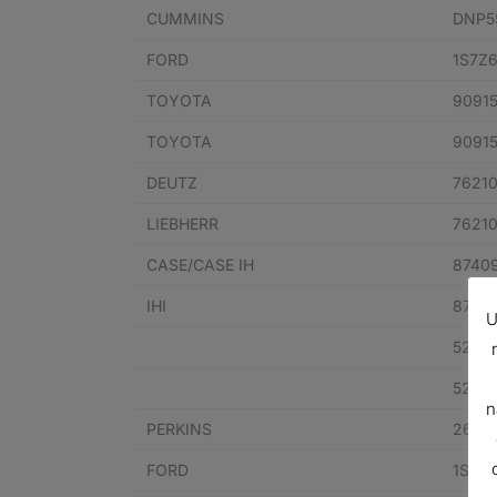
CUMMINS
DNP5
FORD
1S7Z
TOYOTA
9091
TOYOTA
9091
DEUTZ
7621
LIEBHERR
7621
CASE/CASE IH
8740
IHI
8740
U
5205
5205
n
PERKINS
2630
FORD
1S7Z