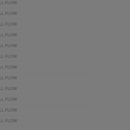
ULL FLOW
ULL FLOW
ULL FLOW
ULL FLOW
ULL FLOW
ULL FLOW
ULL FLOW
ULL FLOW
ULL FLOW
ULL FLOW
ULL FLOW
ULL FLOW