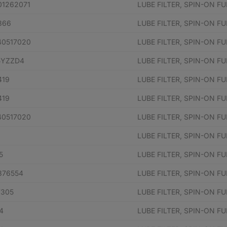
01262071
LUBE FILTER, SPIN-ON F
366
LUBE FILTER, SPIN-ON F
40517020
LUBE FILTER, SPIN-ON F
5YZZD4
LUBE FILTER, SPIN-ON F
419
LUBE FILTER, SPIN-ON F
419
LUBE FILTER, SPIN-ON F
40517020
LUBE FILTER, SPIN-ON F
LUBE FILTER, SPIN-ON F
5
LUBE FILTER, SPIN-ON F
376554
LUBE FILTER, SPIN-ON F
7305
LUBE FILTER, SPIN-ON F
4
LUBE FILTER, SPIN-ON F