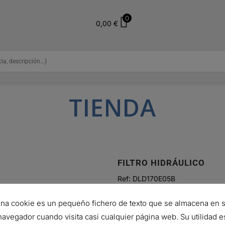
0
0,00
€
TIENDA
FILTRO HIDRÁULICO
Ref:
DLD170E05B
67,29
€
na cookie es un pequeño fichero de texto que se almacena en 
Hay existencias (puede reservars
navegador cuando visita casi cualquier página web. Su utilidad e