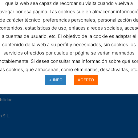
que la web sea capaz de recordar su visita cuando vuelva a
FILTRO
AÑADIR AL 
avegar por esa página. Las cookies suelen almacenar informaci
HIDRÁULICO
de carácter técnico, preferencias personales, personalización d
SKU:
DLD170E05B
contenidos, estadísticas de uso, enlaces a redes sociales, acces
quantity
a cuentas de usuario, etc. El objetivo de la cookie es adaptar el
contenido de la web a su perfil y necesidades, sin cookies los
servicios ofrecidos por cualquier página se verían mermados
notablemente. Si desea consultar más información sobre qué so
las cookies, qué almacenan, cómo eliminarlas, desactivarlas, etc.
97
+ INFO
ACEPTO
odman.com
a Polar, 25 03007 Alicante
bilidad
 S.L.