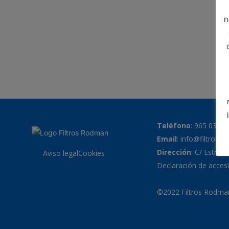
n
Teléfono
:
965 038 7
Email
:
info@filtrosr
Dirección
: C/ Estrell
Aviso legal
Cookies
Declaración de accesi
©2022 Filtros Rodman