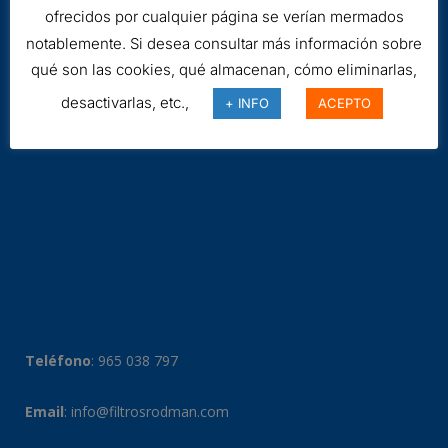
ofrecidos por cualquier página se verían mermados
notablemente. Si desea consultar más información sobre
qué son las cookies, qué almacenan, cómo eliminarlas,
desactivarlas, etc.,
+ INFO
ACEPTO
Teléfono
:
965 038 797
Email
:
info@filtrosrodman.com