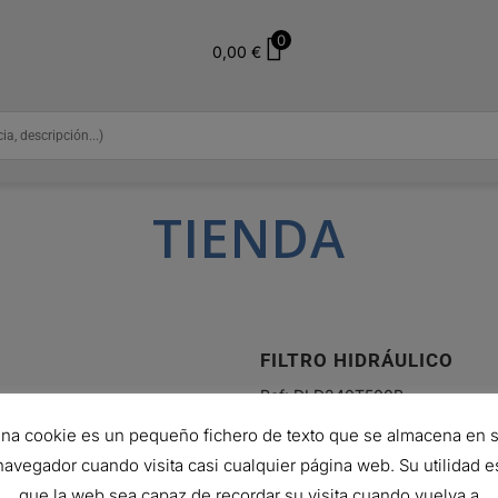
0
0,00
€
TIENDA
FILTRO HIDRÁULICO
Ref:
DLD240T500B
151,68
€
na cookie es un pequeño fichero de texto que se almacena en 
Hay existencias (puede reservars
navegador cuando visita casi cualquier página web. Su utilidad e
que la web sea capaz de recordar su visita cuando vuelva a