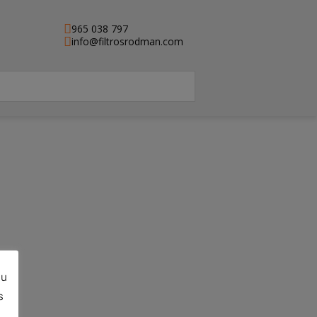
965 038 797
info@filtrosrodman.com
su
e)
s