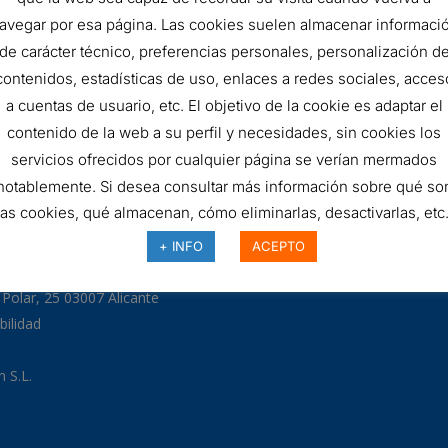
FILTRO
AÑADIR AL 
avegar por esa página. Las cookies suelen almacenar informaci
de carácter técnico, preferencias personales, personalización d
HIDRÁULICO
contenidos, estadísticas de uso, enlaces a redes sociales, acces
SKU:
DLD240T500B
quantity
a cuentas de usuario, etc. El objetivo de la cookie es adaptar el
contenido de la web a su perfil y necesidades, sin cookies los
servicios ofrecidos por cualquier página se verían mermados
notablemente. Si desea consultar más información sobre qué so
las cookies, qué almacenan, cómo eliminarlas, desactivarlas, etc.
97
+ INFO
ACEPTO
odman.com
a Polar, 25 03007 Alicante
bilidad
 S.L.