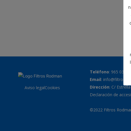
n
Teléfono
:
965 038 7
Email
:
info@filtrosr
Dirección
: C/ Estrell
Aviso legal
Cookies
Declaración de accesi
©2022 Filtros Rodman