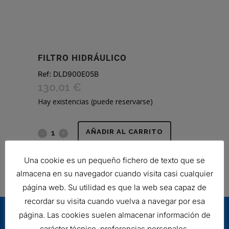
FILTRO HIDRÁULICO
Ref:
DLD900E05B
130,01
€
Hay existencias (puede reservarse)
FILTRO
AÑADIR AL CARRITO
HIDRÁULICO
Una cookie es un pequeño fichero de texto que se
SKU:
DLD900E05B
quantity
almacena en su navegador cuando visita casi cualquier
página web. Su utilidad es que la web sea capaz de
recordar su visita cuando vuelva a navegar por esa
página. Las cookies suelen almacenar información de
carácter técnico, preferencias personales,