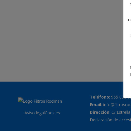
n
Teléfono
:
965 038 7
Email
:
info@filtrosr
Dirección
: C/ Estrell
Aviso legal
Cookies
Declaración de accesi