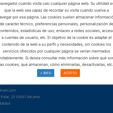
navegador cuando visita casi cualquier página web. Su utilidad e
FILTRO
AÑADIR AL 
que la web sea capaz de recordar su visita cuando vuelva a
HIDRÁULICO
avegar por esa página. Las cookies suelen almacenar informaci
SKU:
DLD90T80B
de carácter técnico, preferencias personales, personalización d
quantity
contenidos, estadísticas de uso, enlaces a redes sociales, acces
a cuentas de usuario, etc. El objetivo de la cookie es adaptar el
contenido de la web a su perfil y necesidades, sin cookies los
servicios ofrecidos por cualquier página se verían mermados
notablemente. Si desea consultar más información sobre qué so
las cookies, qué almacenan, cómo eliminarlas, desactivarlas, etc.
+ INFO
ACEPTO
97
odman.com
a Polar, 25 03007 Alicante
bilidad