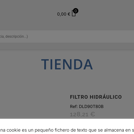
0
0,00
€
TIENDA
FILTRO HIDRÁULICO
Ref:
DLD90T80B
128,21
€
Hay existencias (puede reservars
na cookie es un pequeño fichero de texto que se almacena en 