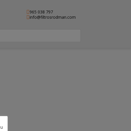
965 038 797
info@filtrosrodman.com
e)
su