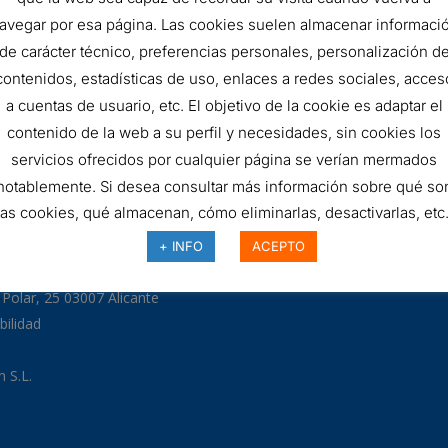
FILTRO
AÑADIR AL 
avegar por esa página. Las cookies suelen almacenar informaci
de carácter técnico, preferencias personales, personalización d
HIDRÁULICO
contenidos, estadísticas de uso, enlaces a redes sociales, acces
SKU:
DMD0011W60B
quantity
a cuentas de usuario, etc. El objetivo de la cookie es adaptar el
contenido de la web a su perfil y necesidades, sin cookies los
servicios ofrecidos por cualquier página se verían mermados
notablemente. Si desea consultar más información sobre qué so
las cookies, qué almacenan, cómo eliminarlas, desactivarlas, etc.
97
+ INFO
ACEPTO
odman.com
a Polar, 25 03007 Alicante
bilidad
 S.L.