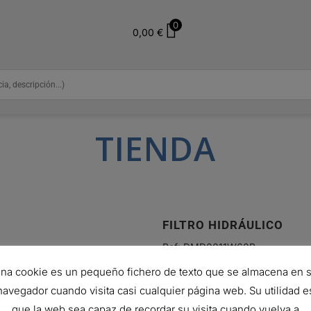
0
0,00
€
TIENDA
FILTRO HIDRÁULICO
Ref:
DMD0011W60B
112,00
€
na cookie es un pequeño fichero de texto que se almacena en 
Hay existencias (puede reservars
navegador cuando visita casi cualquier página web. Su utilidad e
que la web sea capaz de recordar su visita cuando vuelva a