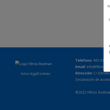
n
Teléfono
:
965 038 7
Email
:
info@filtrosr
Dirección
: C/ Estrell
Aviso legal
Cookies
Declaración de accesi
©2022 Filtros Rodman