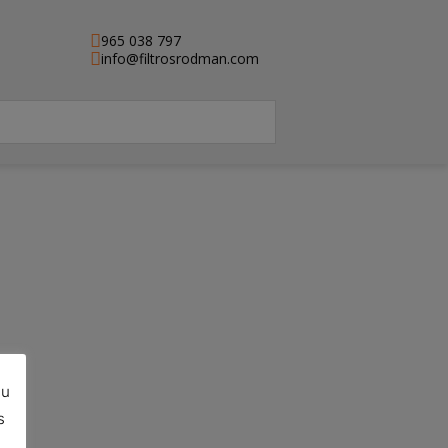
965 038 797
info@filtrosrodman.com
su
e)
s