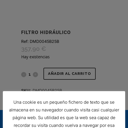
FILTRO HIDRÁULICO
Ref:
DMD0045B25B
357,90
€
Hay existencias
FILTRO
AÑADIR AL CARRITO
HIDRÁULICO
SKU:
DMD0045B25B
quantity
Una cookie es un pequeño fichero de texto que se
almacena en su navegador cuando visita casi cualquier
página web. Su utilidad es que la web sea capaz de
recordar su visita cuando vuelva a navegar por esa